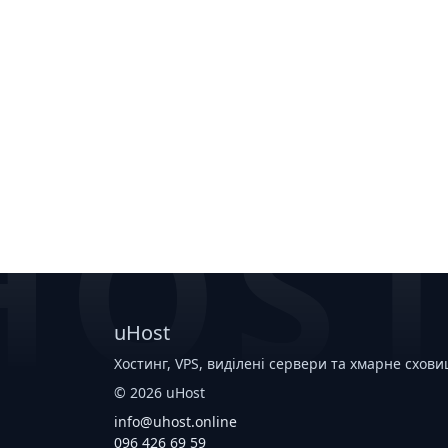
HOS
uHost
Хостинг, VPS, виділені сервери та хмарне схови
©
2026
uHost
info@uhost.online
096 426 69 59