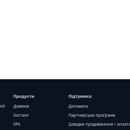
T
Продукти
Підтримка
ще.
Домени
Допомога
Хостинг
Партнерська програма
VPS
Швидке продовження / оплат