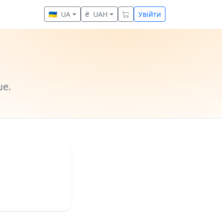
🇺🇦
UA
₴
UAH
Увійти
е.