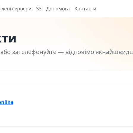
ілені сервери
S3
Допомога
Контакти
кти
 або зателефонуйте — відповімо якнайшвидш
online