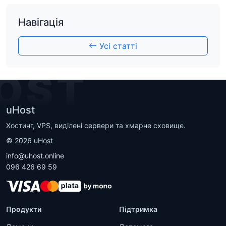
Навігація
Усі статті
OST
uHost
Хостинг, VPS, виділені сервери та хмарне сховище.
©
2026
uHost
info@uhost.online
096 426 69 59
Продукти
Підтримка