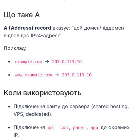
Що таке A
A (Address) record
вказує: “цей домен/піддомен
відповідає IPv4-адресі”.
Приклад:
→
example.com
203.0.113.10
→
www.example.com
203.0.113.10
Коли використовують
Підключення сайту до сервера (shared hosting,
VPS, dedicated).
Підключення
,
,
,
до окремих
api
cdn
panel
app
IP.