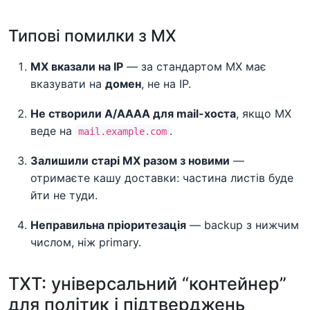
Типові помилки з MX
MX вказали на IP
— за стандартом MX має
вказувати на
домен
, не на IP.
Не створили A/AAAA для mail-хоста
, якщо MX
веде на
.
mail.example.com
Залишили старі MX разом з новими
—
отримаєте кашу доставки: частина листів буде
йти не туди.
Неправильна пріоритезація
— backup з нижчим
числом, ніж primary.
TXT: універсальний “контейнер”
для політик і підтверджень