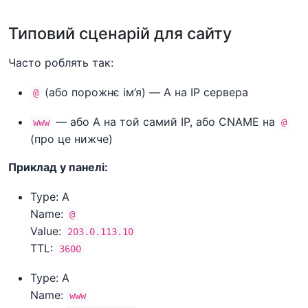
Типовий сценарій для сайту
Часто роблять так:
(або порожнє ім’я) — A на IP сервера
@
— або A на той самий IP, або CNAME на
www
@
(про це нижче)
Приклад у панелі:
Type: A
Name:
@
Value:
203.0.113.10
TTL:
3600
Type: A
Name:
www