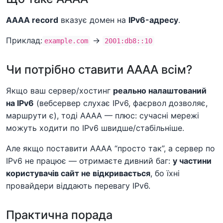
AAAA record
вказує домен на
IPv6-адресу
.
Приклад:
→
example.com
2001:db8::10
Чи потрібно ставити AAAA всім?
Якщо ваш сервер/хостинг
реально налаштований
на IPv6
(вебсервер слухає IPv6, фаєрвол дозволяє,
маршрути є), тоді AAAA — плюс: сучасні мережі
можуть ходити по IPv6 швидше/стабільніше.
Але якщо поставити AAAA “просто так”, а сервер по
IPv6 не працює — отримаєте дивний баг:
у частини
користувачів сайт не відкривається
, бо їхні
провайдери віддають перевагу IPv6.
Практична порада