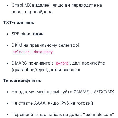
Старі MX видалені, якщо ви переходите на
нового провайдера
TXT-політики:
SPF рівно
один
DKIM на правильному селекторі
selector._domainkey
DMARC починайте з
, далі посилюйте
p=none
(quarantine/reject), коли впевнені
Типові конфлікти:
На одному імені не змішуйте CNAME з A/TXT/MX
Не ставте AAAA, якщо IPv6 не готовий
Перевіряйте, що панель не додає “.example.com”