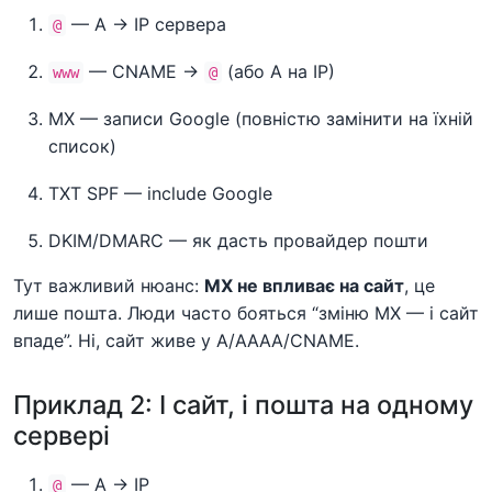
— A → IP сервера
@
— CNAME →
(або A на IP)
www
@
MX — записи Google (повністю замінити на їхній
список)
TXT SPF — include Google
DKIM/DMARC — як дасть провайдер пошти
Тут важливий нюанс:
MX не впливає на сайт
, це
лише пошта. Люди часто бояться “зміню MX — і сайт
впаде”. Ні, сайт живе у A/AAAA/CNAME.
Приклад 2: І сайт, і пошта на одному
сервері
— A → IP
@