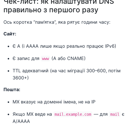
Чек-лист: як налаштувати DNS
правильно з першого разу
Ось коротка “пам’ятка”, яка рятує години часу:
Сайт:
Є A (і AAAA лише якщо реально працює IPv6)
Є запис для
(A або CNAME)
www
TTL адекватний (на час міграції 300–600, потім
3600+)
Пошта:
MX вказує на доменні імена, не на IP
Якщо MX веде на
— для
є
mail.example.com
mail
A/AAAA