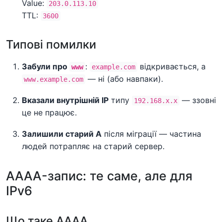
Value:
203.0.113.10
TTL:
3600
Типові помилки
Забули про
:
відкривається, а
www
example.com
— ні (або навпаки).
www.example.com
Вказали внутрішній IP
типу
— ззовні
192.168.x.x
це не працює.
Залишили старий A
після міграції — частина
людей потрапляє на старий сервер.
AAAA-запис: те саме, але для
IPv6
Що таке AAAA