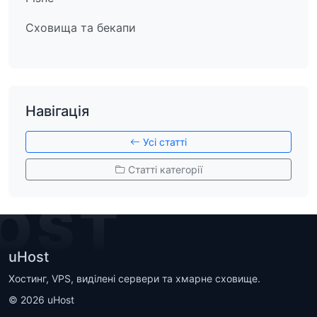
Сховища та бекапи
Навігація
Усі статті
Статті категорії
OST
uHost
Хостинг, VPS, виділені сервери та хмарне сховище.
©
2026
uHost