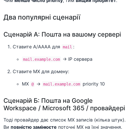
Чим
менше число priority
, тим
вищий пріоритет
.
Два популярні сценарії
Сценарій А: Пошта на вашому сервері
Ставите A/AAAA для
:
mail
→ IP сервера
mail.example.com
Ставите MX для домену:
MX
→
priority 10
@
mail.example.com
Сценарій Б: Пошта на Google
Workspace / Microsoft 365 / провайдері
Тоді провайдер дає список MX записів (кілька штук).
Ви
повністю замінюєте
поточні MX на їхні значення.