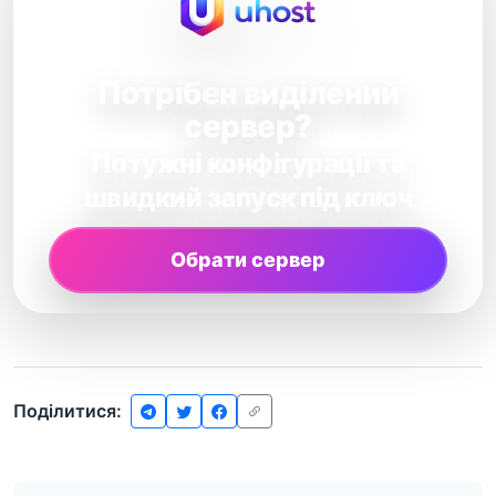
Потрібен виділений
сервер?
Потужні конфігурації та
швидкий запуск під ключ
Обрати сервер
Поділитися: