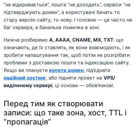
“не відкривається”, пошта “не доходить”, сервіси “не
підтверджують домен”, а користувачі бачать то
стару версію сайту, то нову. І головне — це часто не
баг сервера, а банальна помилка в зоні.
Нижче розберемо
A, AAAA, CNAME, MX, TXT
: що
означають, де їх ставлять, як вони взаємодіють, і як
зробити налаштування так, щоб потім не розгрібати
проблеми з доставкою пошти та індексацією сайту.
Якщо ви плануєте
купити домен
, під’єднати
надійний хостинг
, або підняти проект на
VPS/
виділеному сервері
, ці основи — обов’язкові.
Перед тим як створювати
записи: що таке зона, хост, TTL і
“пропагація”