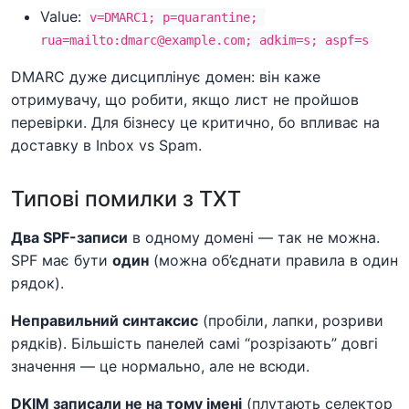
Value:
v=DMARC1; p=quarantine; 
rua=mailto:dmarc@example.com; adkim=s; aspf=s
DMARC дуже дисциплінує домен: він каже
отримувачу, що робити, якщо лист не пройшов
перевірки. Для бізнесу це критично, бо впливає на
доставку в Inbox vs Spam.
Типові помилки з TXT
Два SPF-записи
в одному домені — так не можна.
SPF має бути
один
(можна об’єднати правила в один
рядок).
Неправильний синтаксис
(пробіли, лапки, розриви
рядків). Більшість панелей самі “розрізають” довгі
значення — це нормально, але не всюди.
DKIM записали не на тому імені
(плутають селектор