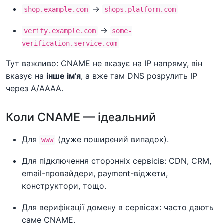
→
shop.example.com
shops.platform.com
→
verify.example.com
some-
verification.service.com
Тут важливо: CNAME не вказує на IP напряму, він
вказує на
інше ім’я
, а вже там DNS розрулить IP
через A/AAAA.
Коли CNAME — ідеальний
Для
(дуже поширений випадок).
www
Для підключення сторонніх сервісів: CDN, CRM,
email-провайдери, payment-віджети,
конструктори, тощо.
Для верифікації домену в сервісах: часто дають
саме CNAME.