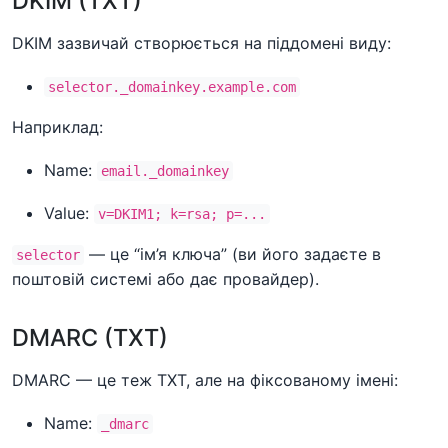
DKIM (TXT)
DKIM зазвичай створюється на піддомені виду:
selector._domainkey.example.com
Наприклад:
Name:
email._domainkey
Value:
v=DKIM1; k=rsa; p=...
— це “ім’я ключа” (ви його задаєте в
selector
поштовій системі або дає провайдер).
DMARC (TXT)
DMARC — це теж TXT, але на фіксованому імені:
Name:
_dmarc