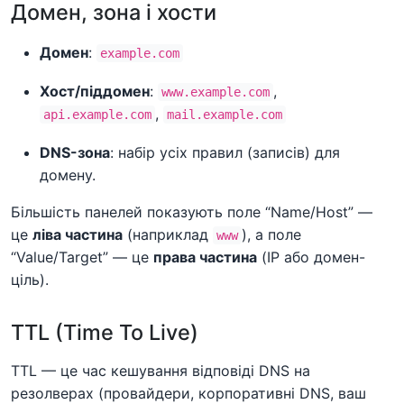
Домен, зона і хости
Домен
:
example.com
Хост/піддомен
:
,
www.example.com
,
api.example.com
mail.example.com
DNS-зона
: набір усіх правил (записів) для
домену.
Більшість панелей показують поле “Name/Host” —
це
ліва частина
(наприклад
), а поле
www
“Value/Target” — це
права частина
(IP або домен-
ціль).
TTL (Time To Live)
TTL — це час кешування відповіді DNS на
резолверах (провайдери, корпоративні DNS, ваш