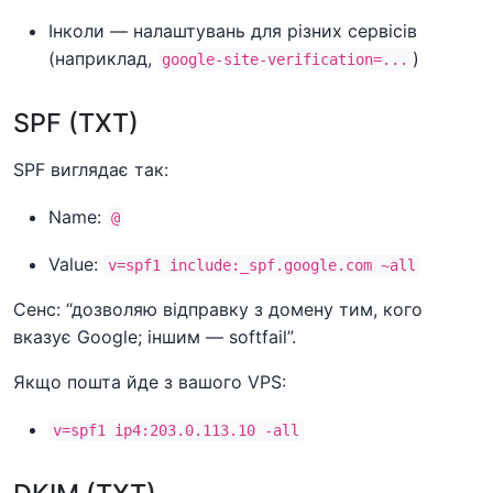
Інколи — налаштувань для різних сервісів
(наприклад,
)
google-site-verification=...
SPF (TXT)
SPF виглядає так:
Name:
@
Value:
v=spf1 include:_spf.google.com ~all
Сенс: “дозволяю відправку з домену тим, кого
вказує Google; іншим — softfail”.
Якщо пошта йде з вашого VPS:
v=spf1 ip4:203.0.113.10 -all