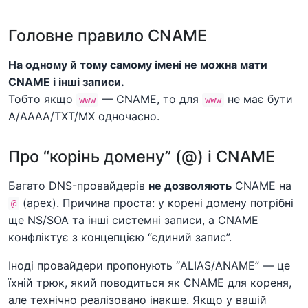
Головне правило CNAME
На одному й тому самому імені не можна мати
CNAME і інші записи.
Тобто якщо
— CNAME, то для
не має бути
www
www
A/AAAA/TXT/MX одночасно.
Про “корінь домену” (@) і CNAME
Багато DNS-провайдерів
не дозволяють
CNAME на
(apex). Причина проста: у корені домену потрібні
@
ще NS/SOA та інші системні записи, а CNAME
конфліктує з концепцією “єдиний запис”.
Іноді провайдери пропонують “ALIAS/ANAME” — це
їхній трюк, який поводиться як CNAME для кореня,
але технічно реалізовано інакше. Якщо у вашій