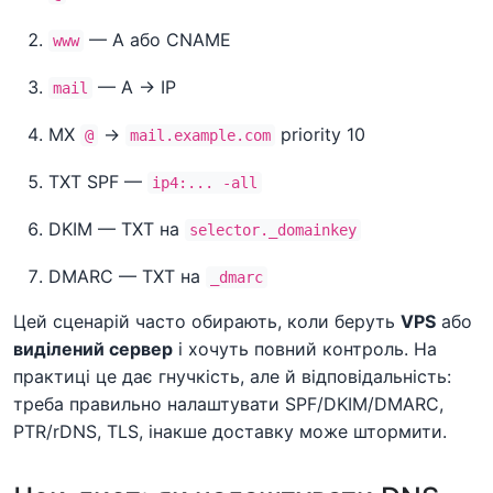
— A або CNAME
www
— A → IP
mail
MX
→
priority 10
@
mail.example.com
TXT SPF —
ip4:... -all
DKIM — TXT на
selector._domainkey
DMARC — TXT на
_dmarc
Цей сценарій часто обирають, коли беруть
VPS
або
виділений сервер
і хочуть повний контроль. На
практиці це дає гнучкість, але й відповідальність:
треба правильно налаштувати SPF/DKIM/DMARC,
PTR/rDNS, TLS, інакше доставку може штормити.