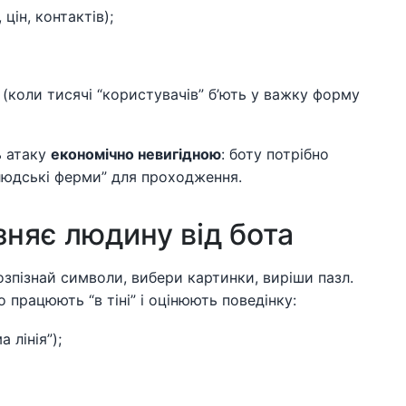
цін, контактів);
(коли тисячі “користувачів” б’ють у важку форму
ь атаку
економічно невигідною
: боту потрібно
“людські ферми” для проходження.
зняє людину від бота
зпізнай символи, вибери картинки, виріши пазл.
о працюють “в тіні” і оцінюють поведінку:
 лінія”);