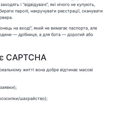
аходять і “відвідувачі”, які нічого не купують,
бирати паролі, накручувати реєстрації, сканувати
рвера.
ець на вході”, який не вимагає паспорта, але
юдини — дрібниця, а для бота — дорогий або
няє CAPTCHA
реальному житті вона добре відтинає масові
заявки);
 розсилки/шахрайство);