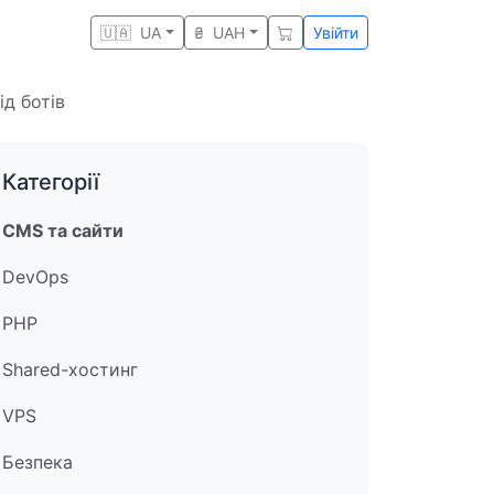
🇺🇦
UA
₴
UAH
Увійти
д ботів
Категорії
CMS та сайти
DevOps
PHP
Shared-хостинг
VPS
Безпека