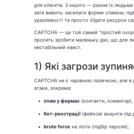
для клієнтів. З іншого — разом із людьми з
зате вміють: засипати форми спамом, під
уразливості та просто з’їдати ресурси се
CAPTCHA — це той самий “простий охорон
просить зробити маленьку дію, що для л
нестабільний квест.
1) Які загрози зупи
CAPTCHA не є чарівною паличкою, але в 
атаки, зокрема:
спам у формах
(контакти, коментарі, 
бот-реєстрації
(фейкові акаунти під
brute force
на логін (підбір пароля);