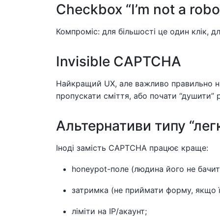
Checkbox “I’m not a robo
Компроміс: для більшості це один клік, д
Invisible CAPTCHA
Найкращий UX, але важливо правильно на
пропускати сміття, або почати “душити” 
Альтернативи типу “легк
Іноді замість CAPTCHA працює краще:
honeypot-поле (людина його не бачит
затримка (не приймати форму, якщо її
ліміти на IP/акаунт;