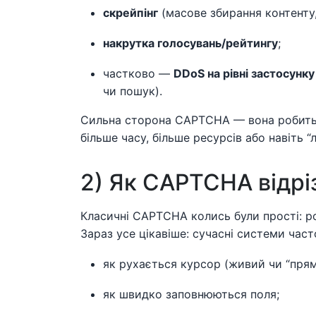
скрейпінг
(масове збирання контенту, 
накрутка голосувань/рейтингу
;
частково —
DDoS на рівні застосунку
чи пошук).
Сильна сторона CAPTCHA — вона робит
більше часу, більше ресурсів або навіть 
2) Як CAPTCHA відрі
Класичні CAPTCHA колись були прості: ро
Зараз усе цікавіше: сучасні системи част
як рухається курсор (живий чи “пряма
як швидко заповнюються поля;