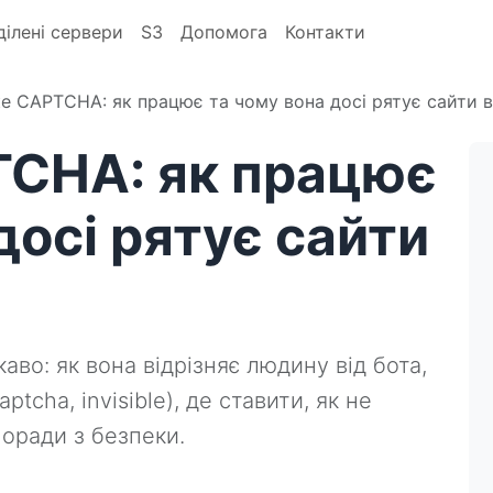
ділені сервери
S3
Допомога
Контакти
е CAPTCHA: як працює та чому вона досі рятує сайти ві
TCHA: як працює
досі рятує сайти
во: як вона відрізняє людину від бота,
tcha, invisible), де ставити, як не
поради з безпеки.