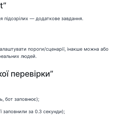
t”
ля підозрілих — додаткове завдання.
лаштувати пороги/сценарії, інакше можна або
реальних людей.
ої перевірки”
ь, бот заповнює);
 заповнили за 0.3 секунди);