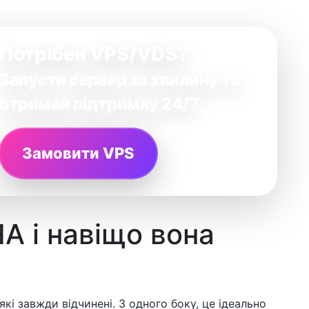
Потрібен VPS/VDS?
Запусти сервер за хвилину та
отримай підтримку 24/7
Замовити VPS
 і навіщо вона
які завжди відчинені. З одного боку, це ідеально