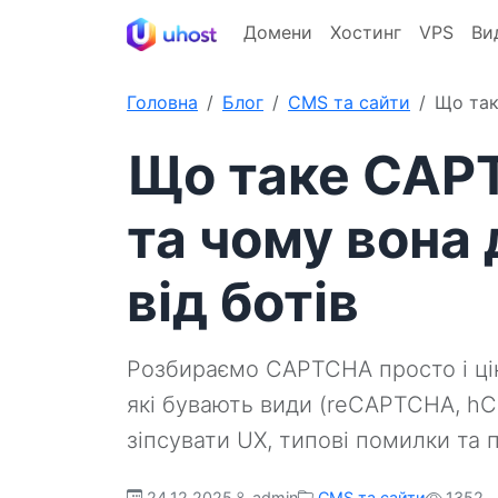
Домени
Хостинг
VPS
Ви
Головна
Блог
CMS та сайти
Що так
Що таке CAP
та чому вона 
від ботів
Розбираємо CAPTCHA просто і ціка
які бувають види (reCAPTCHA, hCap
зіпсувати UX, типові помилки та 
24.12.2025
admin
CMS та сайти
1352