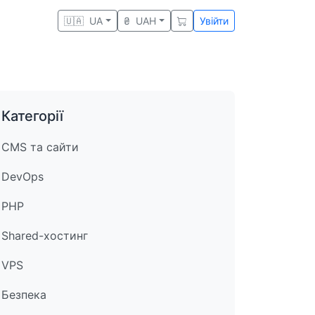
🇺🇦
UA
₴
UAH
Увійти
Категорії
CMS та сайти
DevOps
PHP
Shared-хостинг
VPS
Безпека