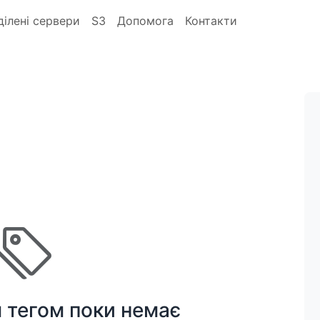
ділені сервери
S3
Допомога
Контакти
м тегом поки немає