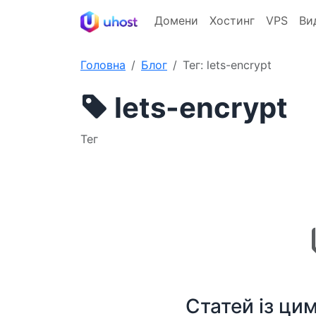
Домени
Хостинг
VPS
Ви
Головна
Блог
Тег: lets-encrypt
lets-encrypt
Тег
Статей із ци