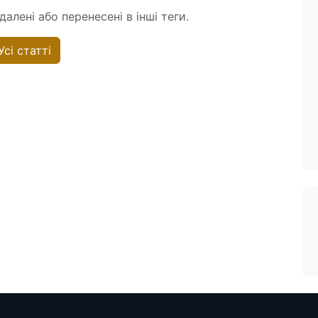
алені або перенесені в інші теги.
Усі статті
T