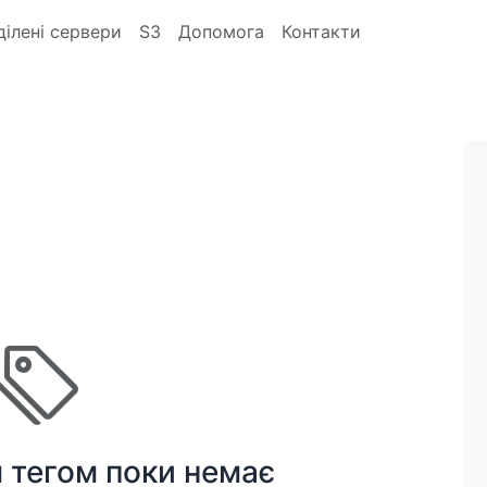
ділені сервери
S3
Допомога
Контакти
м тегом поки немає