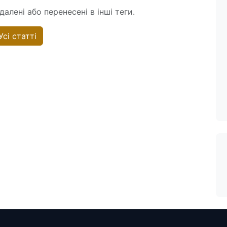
алені або перенесені в інші теги.
Усі статті
T