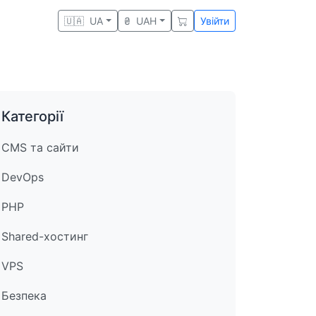
🇺🇦
UA
₴
UAH
Увійти
Категорії
CMS та сайти
DevOps
PHP
Shared-хостинг
VPS
Безпека