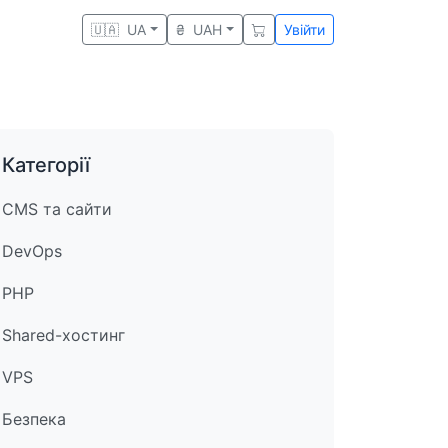
🇺🇦
UA
₴
UAH
Увійти
Категорії
CMS та сайти
DevOps
PHP
Shared-хостинг
VPS
Безпека