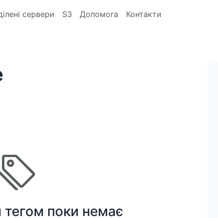
ділені сервери
S3
Допомога
Контакти
e
м тегом поки немає