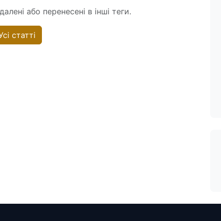
алені або перенесені в інші теги.
Усі статті
T