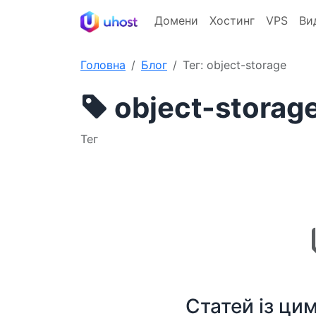
Домени
Хостинг
VPS
Ви
Головна
Блог
Тег: object-storage
object-storag
Тег
Статей із ци