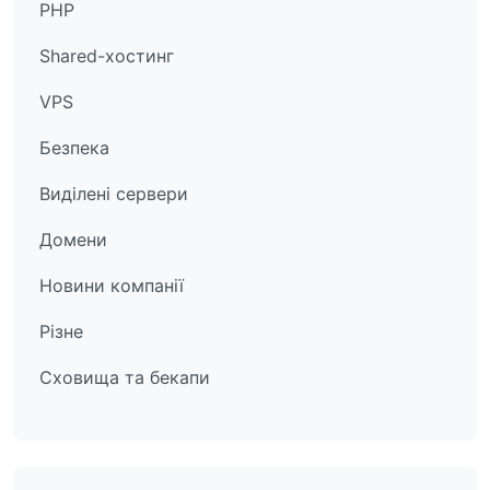
PHP
Shared-хостинг
VPS
Безпека
Виділені сервери
Домени
Новини компанії
Різне
Сховища та бекапи