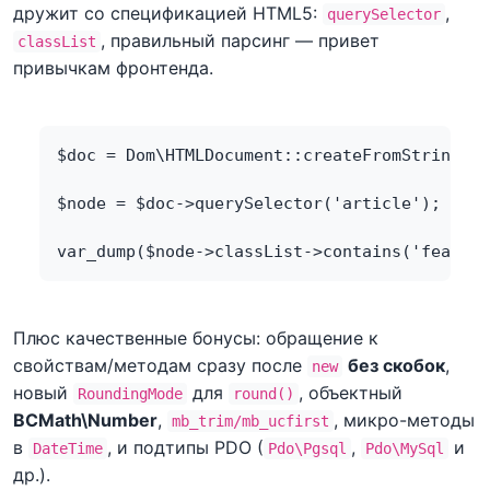
дружит со спецификацией HTML5:
,
querySelector
, правильный парсинг — привет
classList
привычкам фронтенда.
$doc = Dom\HTMLDocument::createFromString('H
$node = $doc->querySelector('article');
var_dump($node->classList->contains('feature
Плюс качественные бонусы: обращение к
свойствам/методам сразу после
без скобок
,
new
новый
для
, объектный
RoundingMode
round()
BCMath\Number
,
, микро-методы
mb_trim/mb_ucfirst
в
, и подтипы PDO (
,
и
DateTime
Pdo\Pgsql
Pdo\MySql
др.).