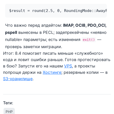
$result = round(2.5, 0, RoundingMode::AwayFro
Что важно перед апдейтом:
IMAP, OCI8, PDO_OCI,
pspell
вынесены в PECL; задепрекейчены «неявно
nullable» параметры; есть изменения
—
exit()
проверь заметки миграции.
Итог: 8.4 помогает писать меньше «служебного»
кода и ловит ошибки раньше. Готов протестировать
в бою? Запусти его на нашем
VPS
, а проекты
попроще держи на
Хостинге
; резервные копии — в
S3-хранилище
.
Теги:
PHP