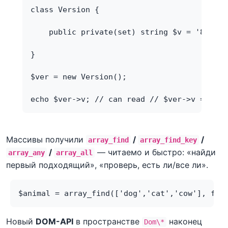
class Version { 
    public private(set) string $v = '8.4'; 
} 
$ver = new Version(); 
echo $ver->v; // can read // $ver->v = '9.0
Массивы получили
/
/
array_find
array_find_key
/
— читаемо и быстро: «найди
array_any
array_all
первый подходящий», «проверь, есть ли/все ли».
$animal = array_find(['dog','cat','cow'], fn(
Новый
DOM-API
в пространстве
наконец
Dom\*