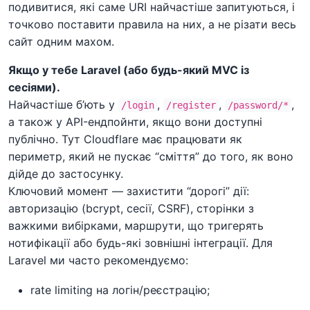
подивитися, які саме URI найчастіше запитуються, і
точково поставити правила на них, а не різати весь
сайт одним махом.
Якщо у тебе Laravel (або будь-який MVC із
сесіями).
Найчастіше б’ють у
,
,
,
/login
/register
/password/*
а також у API-ендпойнти, якщо вони доступні
публічно. Тут Cloudflare має працювати як
периметр, який не пускає “сміття” до того, як воно
дійде до застосунку.
Ключовий момент — захистити “дорогі” дії:
авторизацію (bcrypt, сесії, CSRF), сторінки з
важкими вибірками, маршрути, що тригерять
нотифікації або будь-які зовнішні інтеграції. Для
Laravel ми часто рекомендуємо:
rate limiting на логін/реєстрацію;