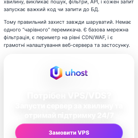
хвилину, викликає пошук, фільтри, API, і кожен запит
запускає важкий код чи запити до БД.
Тому правильний захист завжди шаруватий. Немає
одного “чарівного” перемикача. Є базова мережна
фільтрація, є периметр на рівні CDN/WAF, і є
грамотні налаштування веб-сервера та застосунку.
Потрібен VPS/VDS?
Запусти сервер за хвилину та
отримай підтримку 24/7
Замовити VPS