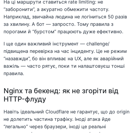
На ці маршрути ставиться rate limiting: не
“заборонити”, а акуратно обмежити частоту.
Наприклад, звичайна людина не логіниться 50 разів
за хвилину. А бот — запросто. Тому правила з
порогами й “бурстом” працюють дуже ефективно.
І ще один важливий інструмент — challenge/
підвищена перевірка на час інциденту. Це не режим
“назавжди”, бо він впливає на UX, але як аварійний
важіль — часто рятує, поки ти налаштовуєш тонші
правила.
Nginx та бекенд: як не згоріти від
HTTP-флуду
Навіть ідеальний Cloudflare не гарантує, що до origin
не долетить частина трафіку. Іноді атака йде
“легально” через браузери, іноді це реальні