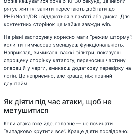
може кешуватися хоча б 10–30 секунд, це інколи
рятує життя: запити перестають добігати до
PHP/Node/DB і віддаються з пам’яті або диска. Для
контентних сторінок це майже завжди win.
На рівні застосунку корисно мати “режим шторму”:
коли ти тимчасово зменшуєш функціональність.
Наприклад, вимикаєш важкі фільтри, показуєш
спрощену сторінку каталогу, переносиш частину
операцій у черги, вмикаєш додаткову перевірку на
логін. Це неприємно, але краще, ніж повний
даунтайм.
Як діяти під час атаки, щоб не
метушитися
Коли атака вже йде, головне — не починати
“випадково крутити все”. Краще діяти послідовно: