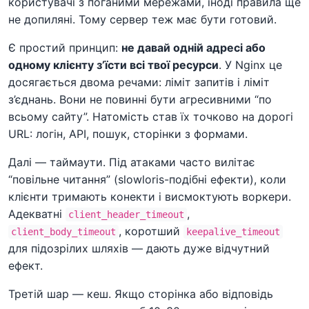
користувачі з поганими мережами, іноді правила ще
не допиляні. Тому сервер теж має бути готовий.
Є простий принцип:
не давай одній адресі або
одному клієнту з’їсти всі твої ресурси
. У Nginx це
досягається двома речами: ліміт запитів і ліміт
з’єднань. Вони не повинні бути агресивними “по
всьому сайту”. Натомість став їх точково на дорогі
URL: логін, API, пошук, сторінки з формами.
Далі — таймаути. Під атаками часто вилітає
“повільне читання” (slowloris-подібні ефекти), коли
клієнти тримають конекти і висмоктують воркери.
Адекватні
,
client_header_timeout
, коротший
client_body_timeout
keepalive_timeout
для підозрілих шляхів — дають дуже відчутний
ефект.
Третій шар — кеш. Якщо сторінка або відповідь