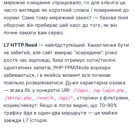
мережне очищення спрацювало, то для клієнта це
часто виглядає як короткий сплеск і повернення до
норми. Саме тому мережний захист — базова лінія
оборони: він прибирає цей хаос до того, як він
почне ламати вам сервіс.
L7 HTTP flood
— найпідступніший. Канал може бути
не забитий, але сайт вмирає “зсередини”: різко
росте час відповіді, база отримує сотні/тисячі
однотипних запитів, PHP-FPM/Node воркери
забиваються, і в якийсь момент все починає
повільно розвалюватися. Дуже характерна ознака
— атака б’є у конкретні URI:
,
,
/login
/wp-login.php
,
,
, сторінки з фільтрами,
/xmlrpc.php
/search
/api/*
кошик/чекаут. Якщо в логах видно, що 70–90%
трафіку йде в один-два маршрути — це майже
завжди L7 історія.