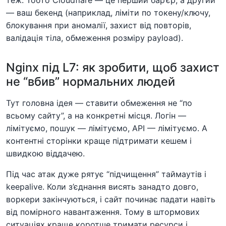
— ваш бекенд (наприклад, ліміти по токену/ключу,
блокування при аномалії, захист від повторів,
валідація тіла, обмеження розміру payload).
Nginx під L7: як зробити, щоб захист
не “вбив” нормальних людей
Тут головна ідея — ставити обмеження не “по
всьому сайту”, а на конкретні місця. Логін —
лімітуємо, пошук — лімітуємо, API — лімітуємо. А
контентні сторінки краще підтримати кешем і
швидкою віддачею.
Під час атак дуже рятує “підчищення” таймаутів і
keepalive. Коли з’єднання висять занадто довго,
воркери закінчуються, і сайт починає падати навіть
від помірного навантаження. Тому в штормових
ситуаціях краще коротше тримати ресурси і