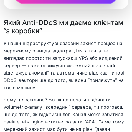
Який Anti-DDoS ми даємо клієнтам
“з коробки”
У нашій інфраструктурі базовий захист працює на
мережному рівні датацентра. Для клієнта це
виглядає просто: ти запускаєш VPS або виділений
сервер — і вже отримуєш мережний шар, який
відстежує аномалії та автоматично відсікає типові
DDoS-вектори ще до того, як вони “приляжуть” на
твою машину.
Чому це важливо? Бо якщо почати відбивати
volumetric-атаку “всередині” сервера, ти програєш
ще до того, як відкриєш лог. Канал може забитися
раніше, ніж nginx встигне сказати “404”. Саме тому
мережний захист має бути не на рівні “давай