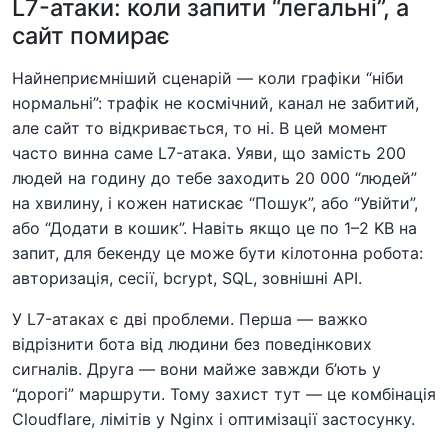
L7-атаки: коли запити “легальні”, а
сайт помирає
Найнеприємніший сценарій — коли графіки “ніби
нормальні”: трафік не космічний, канал не забитий,
але сайт то відкривається, то ні. В цей момент
часто винна саме L7-атака. Уяви, що замість 200
людей на годину до тебе заходить 20 000 “людей”
на хвилину, і кожен натискає “Пошук”, або “Увійти”,
або “Додати в кошик”. Навіть якщо це по 1–2 KB на
запит, для бекенду це може бути кілотонна робота:
авторизація, сесії, bcrypt, SQL, зовнішні API.
У L7-атаках є дві проблеми. Перша — важко
відрізнити бота від людини без поведінкових
сигналів. Друга — вони майже завжди б’ють у
“дорогі” маршрути. Тому захист тут — це комбінація
Cloudflare, лімітів у Nginx і оптимізації застосунку.