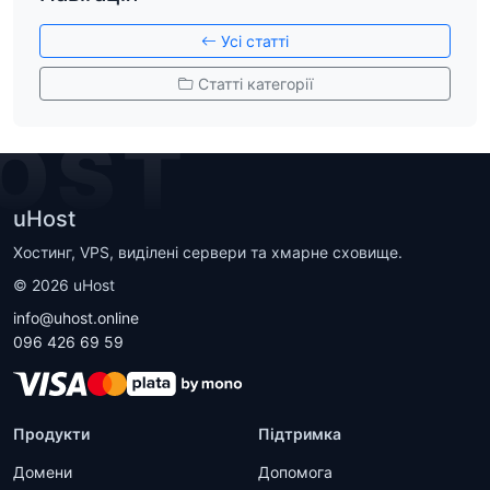
Усі статті
Статті категорії
OST
uHost
Хостинг, VPS, виділені сервери та хмарне сховище.
©
2026
uHost
info@uhost.online
096 426 69 59
Продукти
Підтримка
Домени
Допомога