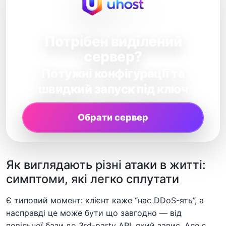
Потрібен виділений
сервер?
Потужні конфігурації та
швидкий запуск під ключ
Обрати сервер
Як виглядають різні атаки в житті:
симптоми, які легко сплутати
Є типовий момент: клієнт каже “нас DDoS-ять”, а
насправді це може бути що завгодно — від
повільної бази до 3rd-party API, який завис. Але є