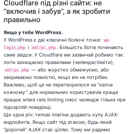
Cloudflare під різні сайти: не
“включив і забув”, а як зробити
правильно
Якщо у тебе WordPress.
У WordPress є дві класичні болючі точки:
wp-
і
. Більшість ботів починають
login.php
xmlrpc.php
саме звідси. У Cloudflare ми зазвичай робимо так:
логін захищаємо правилами (челендж/ліміти),
— або жорстко обмежуємо, або
xmlrpc.php
закриваємо повністю, якщо він не потрібен.
Важливо, щоб це не перетворилося на “капча
кожному”: для нормальних користувачів краще
працює м’яке rate limiting плюс челендж тільки при
підозрілій поведінці.
Ще одна річ: типові плагіни додають купу AJAX-
ендпойнтів. Якщо сайт під атакою, будь-який
“дорогий” AJAX стає ціллю. Тому ми радимо