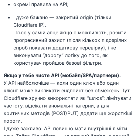
окремі правила на API;
і дуже бажано — закритий origin (тільки
Cloudflare IP).
Плюс у самій апці: якщо є можливість, робити
прогресивний захист (після кількох підозрілих
спроб показати додаткову перевірку), і не
виконувати “дорогу” логіку до того, як
користувач пройшов базові фільтри.
Якщо у тебе чисте API (мобайл/SPA/партнери).
У API найболючіше — коли один ключ або один
клієнт може викликати ендпойнт без обмежень. Тут
Cloudflare зручно використати як “шлюз”: лімітувати
частоту, відсікати аномальні патерни, а для
критичних методів (POST/PUT) додати ще жорсткіші
пороги.
І дуже важливо: API повинно мати внутрішні ліміти
теж. Тобто Cloudflare — це перший бар’єр, а другий