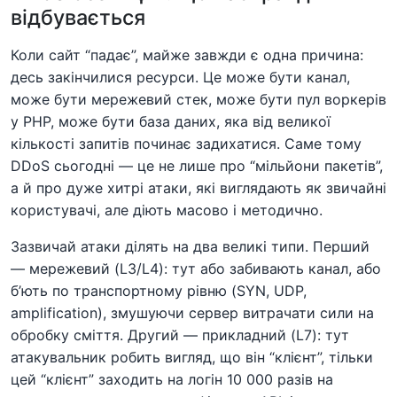
відбувається
Коли сайт “падає”, майже завжди є одна причина:
десь закінчилися ресурси. Це може бути канал,
може бути мережевий стек, може бути пул воркерів
у PHP, може бути база даних, яка від великої
кількості запитів починає задихатися. Саме тому
DDoS сьогодні — це не лише про “мільйони пакетів”,
а й про дуже хитрі атаки, які виглядають як звичайні
користувачі, але діють масово і методично.
Зазвичай атаки ділять на два великі типи. Перший
— мережевий (L3/L4): тут або забивають канал, або
б’ють по транспортному рівню (SYN, UDP,
amplification), змушуючи сервер витрачати сили на
обробку сміття. Другий — прикладний (L7): тут
атакувальник робить вигляд, що він “клієнт”, тільки
цей “клієнт” заходить на логін 10 000 разів на