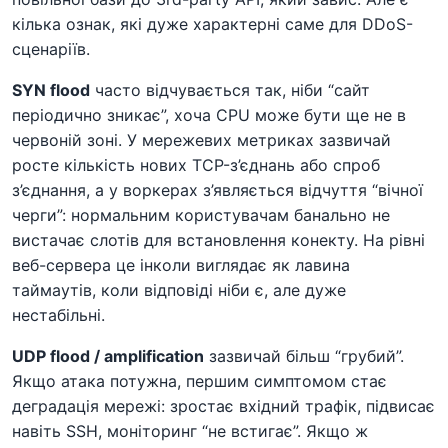
кілька ознак, які дуже характерні саме для DDoS-
сценаріїв.
SYN flood
часто відчувається так, ніби “сайт
періодично зникає”, хоча CPU може бути ще не в
червоній зоні. У мережевих метриках зазвичай
росте кількість нових TCP-з’єднань або спроб
з’єднання, а у воркерах з’являється відчуття “вічної
черги”: нормальним користувачам банально не
вистачає слотів для встановлення конекту. На рівні
веб-сервера це інколи виглядає як лавина
таймаутів, коли відповіді ніби є, але дуже
нестабільні.
UDP flood / amplification
зазвичай більш “грубий”.
Якщо атака потужна, першим симптомом стає
деградація мережі: зростає вхідний трафік, підвисає
навіть SSH, моніторинг “не встигає”. Якщо ж