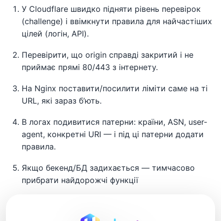
У Cloudflare швидко підняти рівень перевірок
(challenge) і ввімкнути правила для найчастіших
цілей (логін, API).
Перевірити, що origin справді закритий і не
приймає прямі 80/443 з інтернету.
На Nginx поставити/посилити ліміти саме на ті
URL, які зараз б’ють.
В логах подивитися патерни: країни, ASN, user-
agent, конкретні URI — і під ці патерни додати
правила.
Якщо бекенд/БД задихається — тимчасово
прибрати найдорожчі функції