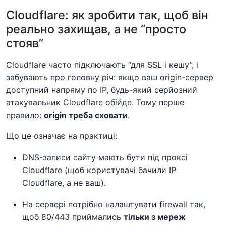
Cloudflare: як зробити так, щоб він
реально захищав, а не “просто
стояв”
Cloudflare часто підключають “для SSL і кешу”, і
забувають про головну річ: якщо ваш origin-сервер
доступний напряму по IP, будь-який серйозний
атакувальник Cloudflare обійде. Тому перше
правило:
origin треба сховати
.
Що це означає на практиці:
DNS-записи сайту мають бути під проксі
Cloudflare (щоб користувачі бачили IP
Cloudflare, а не ваш).
На сервері потрібно налаштувати firewall так,
щоб 80/443 приймались
тільки з мереж