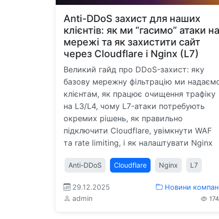
Anti-DDoS захист для наших
клієнтів: як ми “гасимо” атаки н
мережі та як захистити сайт
через Cloudflare і Nginx (L7)
Великий гайд про DDoS-захист: яку
базову мережну фільтрацію ми надаєм
клієнтам, як працює очищення трафіку
на L3/L4, чому L7-атаки потребують
окремих рішень, як правильно
підключити Cloudflare, увімкнути WAF
та rate limiting, і як налаштувати Nginx
Anti-DDoS
Cloudflare
Nginx
L7
29.12.2025
Новини компані
admin
174