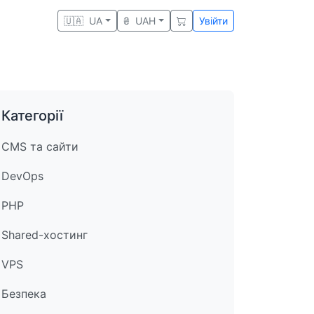
🇺🇦
UA
₴
UAH
Увійти
Категорії
CMS та сайти
DevOps
PHP
Shared-хостинг
VPS
Безпека