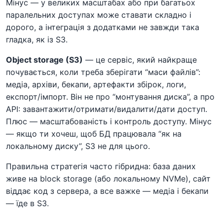
Мінус — у великих масштабах або при багатьох
паралельних доступах може ставати складно і
дорого, а інтеграція з додатками не завжди така
гладка, як із S3.
Object storage (S3)
— це сервіс, який найкраще
почувається, коли треба зберігати “маси файлів”:
медіа, архіви, бекапи, артефакти збірок, логи,
експорт/імпорт. Він не про “монтування диска”, а про
API: завантажити/отримати/видалити/дати доступ.
Плюс — масштабованість і контроль доступу. Мінус
— якщо ти хочеш, щоб БД працювала “як на
локальному диску”, S3 не для цього.
Правильна стратегія часто гібридна: база даних
живе на block storage (або локальному NVMe), сайт
віддає код з сервера, а все важке — медіа і бекапи
— їде в S3.