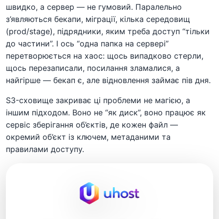
швидко, а сервер — не гумовий. Паралельно
з’являються бекапи, міграції, кілька середовищ
(prod/stage), підрядники, яким треба доступ “тільки
до частини”. І ось “одна папка на сервері”
перетворюється на хаос: щось випадково стерли,
щось перезаписали, посилання зламалися, а
найгірше — бекап є, але відновлення займає пів дня.
S3-сховище закриває ці проблеми не магією, а
іншим підходом. Воно не “як диск”, воно працює як
сервіс зберігання об’єктів, де кожен файл —
окремий об’єкт із ключем, метаданими та
правилами доступу.