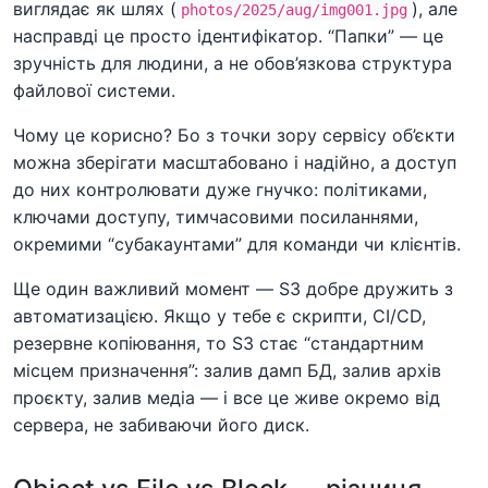
виглядає як шлях (
), але
photos/2025/aug/img001.jpg
насправді це просто ідентифікатор. “Папки” — це
зручність для людини, а не обов’язкова структура
файлової системи.
Чому це корисно? Бо з точки зору сервісу об’єкти
можна зберігати масштабовано і надійно, а доступ
до них контролювати дуже гнучко: політиками,
ключами доступу, тимчасовими посиланнями,
окремими “субакаунтами” для команди чи клієнтів.
Ще один важливий момент — S3 добре дружить з
автоматизацією. Якщо у тебе є скрипти, CI/CD,
резервне копіювання, то S3 стає “стандартним
місцем призначення”: залив дамп БД, залив архів
проєкту, залив медіа — і все це живе окремо від
сервера, не забиваючи його диск.