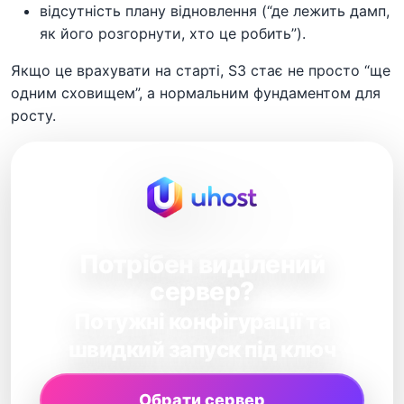
відсутність плану відновлення (“де лежить дамп,
як його розгорнути, хто це робить”).
Якщо це врахувати на старті, S3 стає не просто “ще
одним сховищем”, а нормальним фундаментом для
росту.
Потрібен виділений
сервер?
Потужні конфігурації та
швидкий запуск під ключ
Обрати сервер