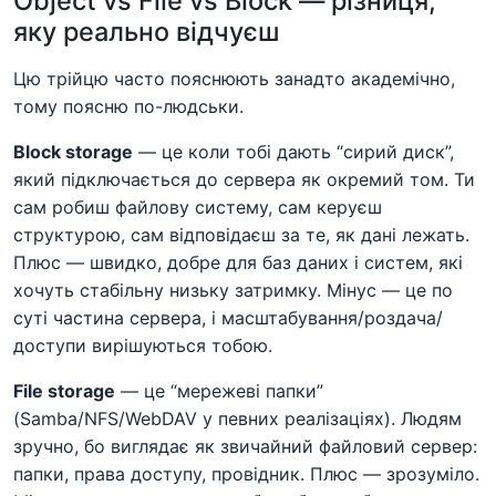
Object vs File vs Block — різниця,
яку реально відчуєш
Цю трійцю часто пояснюють занадто академічно,
тому поясню по-людськи.
Block storage
— це коли тобі дають “сирий диск”,
який підключається до сервера як окремий том. Ти
сам робиш файлову систему, сам керуєш
структурою, сам відповідаєш за те, як дані лежать.
Плюс — швидко, добре для баз даних і систем, які
хочуть стабільну низьку затримку. Мінус — це по
суті частина сервера, і масштабування/роздача/
доступи вирішуються тобою.
File storage
— це “мережеві папки”
(Samba/NFS/WebDAV у певних реалізаціях). Людям
зручно, бо виглядає як звичайний файловий сервер:
папки, права доступу, провідник. Плюс — зрозуміло.