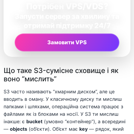
Потрібен VPS/VDS?
Запусти сервер за хвилину та
отримай підтримку 24/7
Замовити VPS
Що таке S3-сумісне сховище і як
воно “мислить”
S3 часто називають “хмарним диском”, але це
вводить в оману. У класичному диску ти мислиш
папками і шляхами, операційна система працює з
файлами як із блоками на носії. У S3 ти мислиш
інакше: є
bucket
(умовно “контейнер”), а всередині
—
objects
(об’єкти). Об’єкт має
key
— рядок, який