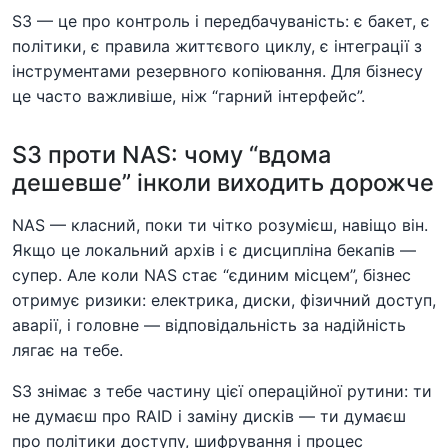
S3 — це про контроль і передбачуваність: є бакет, є
політики, є правила життєвого циклу, є інтеграції з
інструментами резервного копіювання. Для бізнесу
це часто важливіше, ніж “гарний інтерфейс”.
S3 проти NAS: чому “вдома
дешевше” інколи виходить дорожче
NAS — класний, поки ти чітко розумієш, навіщо він.
Якщо це локальний архів і є дисципліна бекапів —
супер. Але коли NAS стає “єдиним місцем”, бізнес
отримує ризики: електрика, диски, фізичний доступ,
аварії, і головне — відповідальність за надійність
лягає на тебе.
S3 знімає з тебе частину цієї операційної рутини: ти
не думаєш про RAID і заміну дисків — ти думаєш
про політики доступу, шифрування і процес