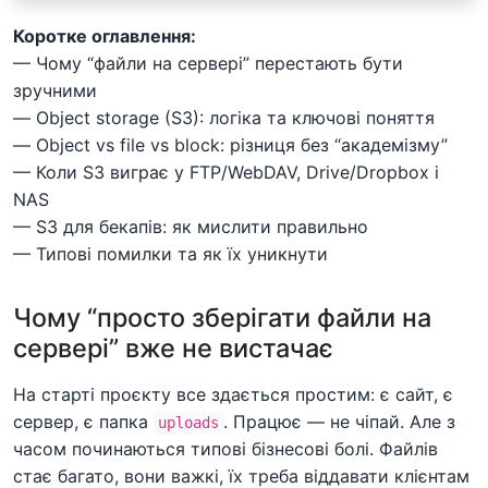
Коротке оглавлення:
— Чому “файли на сервері” перестають бути
зручними
— Object storage (S3): логіка та ключові поняття
— Object vs file vs block: різниця без “академізму”
— Коли S3 виграє у FTP/WebDAV, Drive/Dropbox і
NAS
— S3 для бекапів: як мислити правильно
— Типові помилки та як їх уникнути
Чому “просто зберігати файли на
сервері” вже не вистачає
На старті проєкту все здається простим: є сайт, є
сервер, є папка
. Працює — не чіпай. Але з
uploads
часом починаються типові бізнесові болі. Файлів
стає багато, вони важкі, їх треба віддавати клієнтам