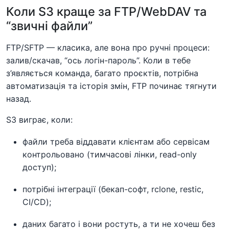
Коли S3 краще за FTP/WebDAV та
“звичні файли”
FTP/SFTP — класика, але вона про ручні процеси:
залив/скачав, “ось логін-пароль”. Коли в тебе
з’являється команда, багато проєктів, потрібна
автоматизація та історія змін, FTP починає тягнути
назад.
S3 виграє, коли:
файли треба віддавати клієнтам або сервісам
контрольовано (тимчасові лінки, read-only
доступ);
потрібні інтеграції (бекап-софт, rclone, restic,
CI/CD);
даних багато і вони ростуть, а ти не хочеш без