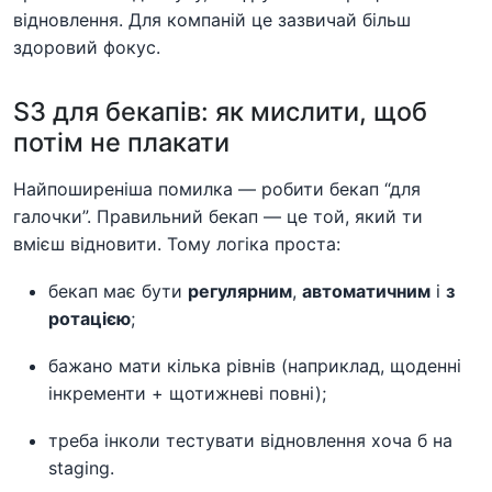
відновлення. Для компаній це зазвичай більш
здоровий фокус.
S3 для бекапів: як мислити, щоб
потім не плакати
Найпоширеніша помилка — робити бекап “для
галочки”. Правильний бекап — це той, який ти
вмієш відновити. Тому логіка проста:
бекап має бути
регулярним
,
автоматичним
і
з
ротацією
;
бажано мати кілька рівнів (наприклад, щоденні
інкременти + щотижневі повні);
треба інколи тестувати відновлення хоча б на
staging.