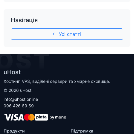
Навігація
Усі статті
OST
uHost
Хостинг, VPS, виділені сервери та хмарне сховище.
©
2026
uHost
info@uhost.online
096 426 69 59
Продукти
Підтримка