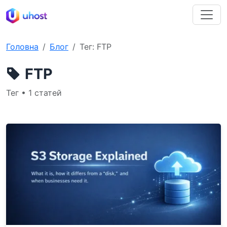
Головна
Блог
Тег: FTP
FTP
Тег • 1 статей