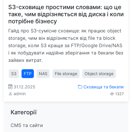
S3-сховище простими словами: що це
таке, чим відрізняється від диска і коли
потрібне бізнесу
Гайд про S3-сумісне сховище: як працює object
storage, чим він відрізняється від file та block
storage, коли S3 краще за FTP/Google Drive/NAS
і як побудувати надійне зберігання та бекапи без
зайвих витрат.
S3
FTP
NAS
File storage
Object storage
31.12.2025
Сховища та бекапи
admin
1327
Категорії
CMS та сайти