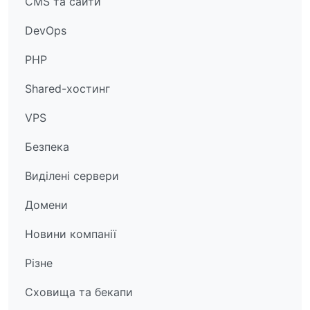
CMS та сайти
DevOps
PHP
Shared-хостинг
VPS
Безпека
Виділені сервери
Домени
Новини компанії
Різне
Сховища та бекапи