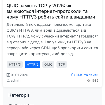
QUIC замість TCP у 2025: як
змінюються інтернет-протоколи та
чому HTTP/3 робить сайти швидшими
Детально й по-людськи пояснюємо, що таке
QUIC і HTTP/3, чим вони відрізняються від
TCP/HTTP/2, чому сучасний інтернет “втомився”
від старих підходів, і як увімкнути HTTP/3 на
сервері або через CDN, щоб прискорити сайт та
покращити користувацький досвід.
HTTP/3
HTTP/2
QUIC
TCP
01.01.2026
CMS та сайти
admin
1689
Категорії