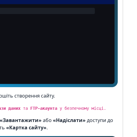
ршіть створення сайту.
ази даних
та
FTP-акаунта
у безпечному місці.
«Завантажити»
або
«Надіслати»
доступи до
іть
«Картка сайту»
.