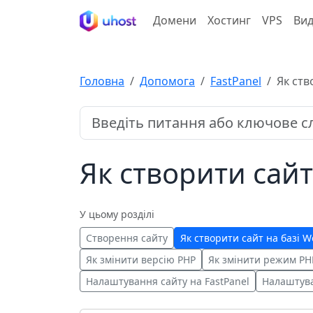
Домени
Хостинг
VPS
Вид
Головна
Допомога
FastPanel
Як ств
Як створити сайт
У цьому розділі
Створення сайту
Як створити сайт на базі W
Як змінити версію PHP
Як змінити режим PHP
Налаштування сайту на FastPanel
Налаштува