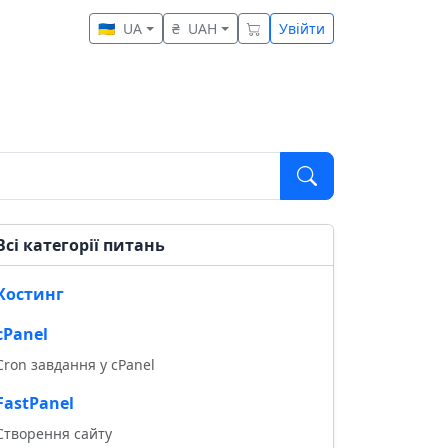
🇺🇦
UA
₴
UAH
Увійти
Всі категорії питань
Хостинг
cPanel
Cron завдання у cPanel
FastPanel
Створення сайту