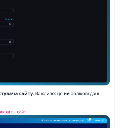
стувача сайту
. Важливо: це
не
облікові дані
алежить сайт.