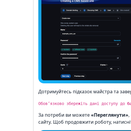
Дотримуйтесь підказок майстра та заве
Обов’язково збережіть дані доступу до
б
За потреби ви можете
«Переглянути»
,
сайту. Щоб продовжити роботу, натисн