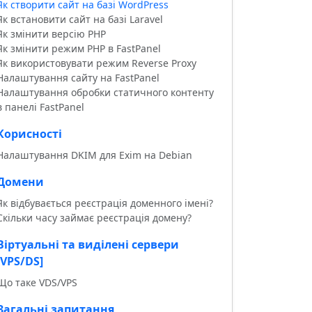
Як створити сайт на базі WordPress
Як встановити сайт на базі Laravel
Як змінити версію PHP
Як змінити режим PHP в FastPanel
Як використовувати режим Reverse Proxy
Налаштування сайту на FastPanel
Налаштування обробки статичного контенту
в панелі FastPanel
Корисності
Налаштування DKIM для Exim на Debian
Домени
Як відбувається реєстрація доменного імені?
Скільки часу займає реєстрація домену?
Віртуальні та виділені сервери
[VPS/DS]
Що таке VDS/VPS
Загальні запитання