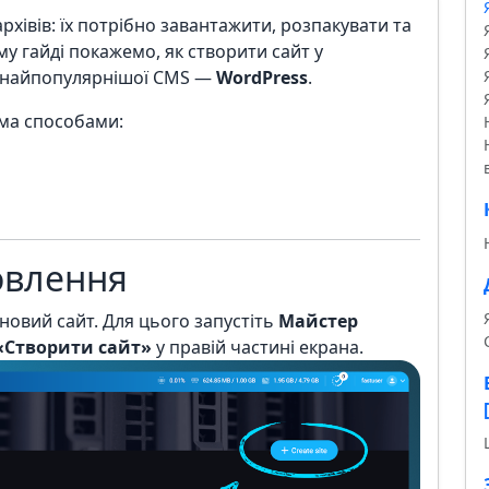
хівів: їх потрібно завантажити, розпакувати та
у гайді покажемо, як створити сайт у
я найпопулярнішої CMS —
WordPress
.
ма способами:
овлення
новий сайт. Для цього запустіть
Майстер
«Створити сайт»
у правій частині екрана.