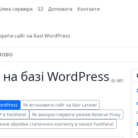
ілені сервери
S3
Допомога
Контакти
орити сайт на базі WordPress
 на базі WordPress
981
ordPress
Як встановити сайт на базі Laravel
 в FastPanel
Як використовувати режим Reverse Proxy
ння обробки статичного контенту в панелі FastPanel