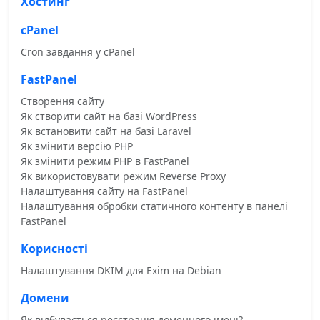
Хостинг
cPanel
Cron завдання у cPanel
FastPanel
Створення сайту
Як створити сайт на базі WordPress
Як встановити сайт на базі Laravel
Як змінити версію PHP
Як змінити режим PHP в FastPanel
Як використовувати режим Reverse Proxy
Налаштування сайту на FastPanel
Налаштування обробки статичного контенту в панелі
FastPanel
Корисності
Налаштування DKIM для Exim на Debian
Домени
Як відбувається реєстрація доменного імені?