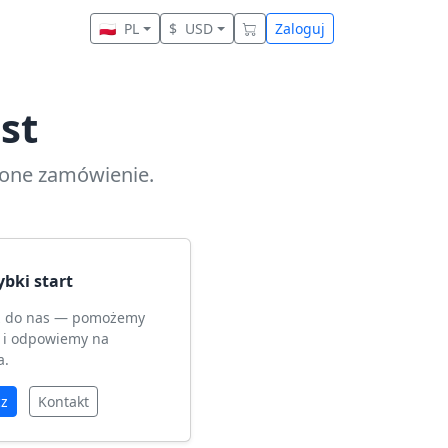
🇵🇱
PL
$
USD
Zaloguj
st
cone zamówienie.
ybki start
z do nas — pomożemy
 i odpowiemy na
a.
cz
Kontakt