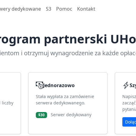
wery dedykowane
S3
Pomoc
Kontakt
rogram partnerski UHo
lientom i otrzymuj wynagrodzenie za każde opła
Jednorazowo
Sz
Stała wypłata za zamówienie
Napis
 liczby
serwera dedykowanego.
zacząć
pytani
Serwer dedykowany
$30
Dołą