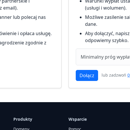
 partnerskie i
Warunki wypłat usta
 email).
(usługi i wolumen).
anner lub polecaj nas
Możliwe zasilenie sa
dane.
ówienie i opłaca usługę.
Aby dołączyć, napis
odpowiemy szybko.
grodzenie zgodnie z
Minimalny próg wypłat
T
Dołącz
lub zadzwoń
0
Produkty
Wsparcie
Domeny
Pomoc