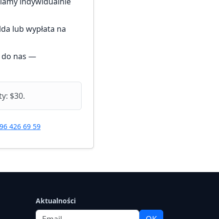
lamy indywidualnie
lda lub wypłata na
z do nas —
y: $30.
96 426 69 59
Aktualności
Email