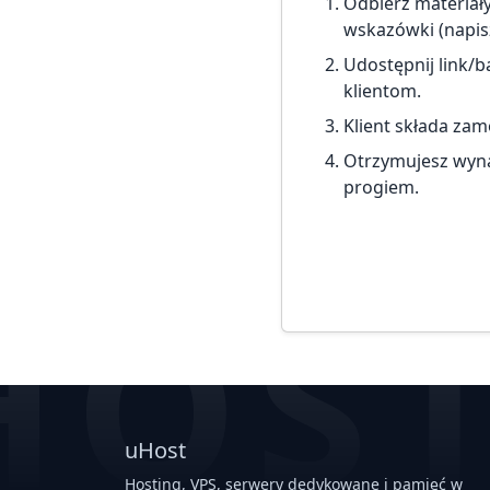
Odbierz materiały
wskazówki (napisz
Udostępnij link/b
klientom.
Klient składa zam
Otrzymujesz wyna
progiem.
HOS
uHost
Hosting, VPS, serwery dedykowane i pamięć w