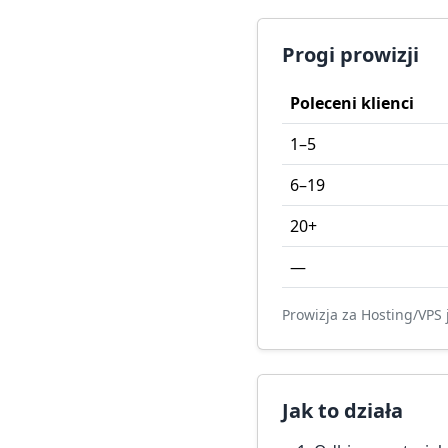
Progi prowizji
Poleceni klienci
1–5
6–19
20+
—
Prowizja za Hosting/VPS
Jak to działa