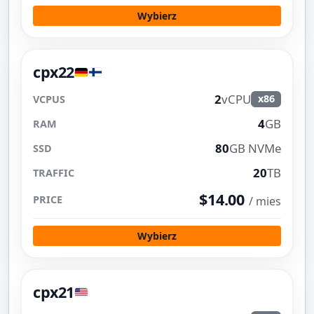
Wybierz
cpx22
2
vCPU
x86
4
GB
80
GB NVMe
20
TB
$14.00
/ mies
Wybierz
cpx21