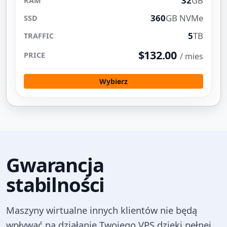
32
GB
360
GB NVMe
5
TB
$132.00
/ mies
Wybierz
Gwarancja
stabilności
Maszyny wirtualne innych klientów nie będą
wpływać na działanie Twojego VPS dzięki pełnej