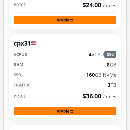
$24.00
/ mies
Wybierz
cpx31
4
vCPU
x86
8
GB
160
GB NVMe
3
TB
$36.00
/ mies
Wybierz