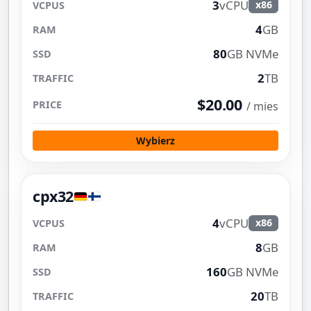
3
vCPU
x86
4
GB
80
GB NVMe
2
TB
$20.00
/ mies
Wybierz
cpx32
4
vCPU
x86
8
GB
160
GB NVMe
20
TB