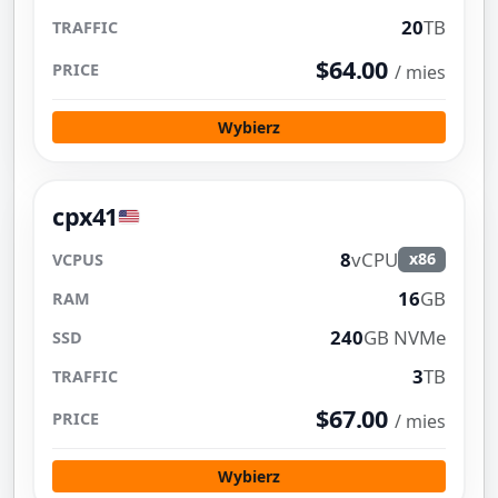
20
TB
$64.00
/ mies
Wybierz
cpx41
8
vCPU
x86
16
GB
240
GB NVMe
3
TB
$67.00
/ mies
Wybierz