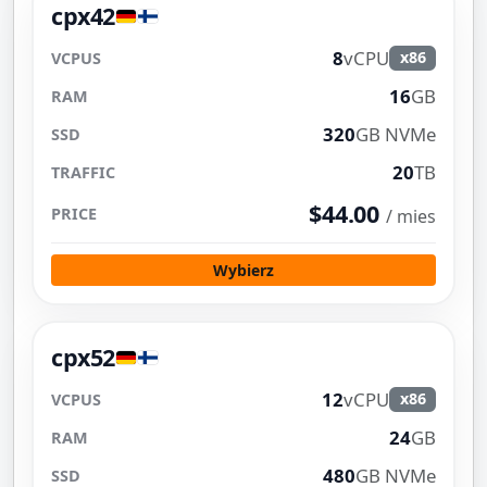
cpx42
8
vCPU
x86
16
GB
320
GB NVMe
20
TB
$44.00
/ mies
Wybierz
cpx52
12
vCPU
x86
24
GB
480
GB NVMe