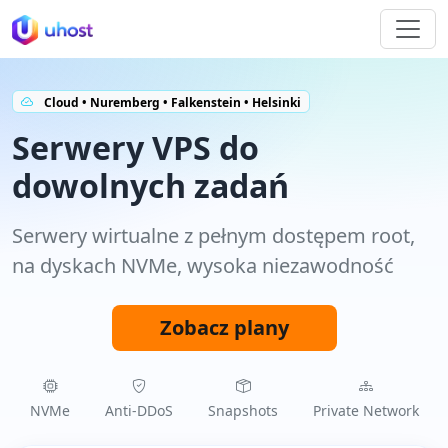
Cloud • Nuremberg • Falkenstein • Helsinki
Serwery VPS do
dowolnych zadań
Serwery wirtualne z pełnym dostępem root,
na dyskach NVMe, wysoka niezawodność
Zobacz plany
NVMe
Anti‑DDoS
Snapshots
Private Network