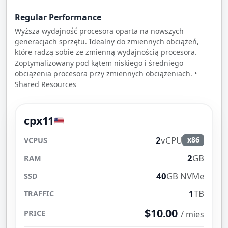
Regular Performance
Wyższa wydajność procesora oparta na nowszych
generacjach sprzętu. Idealny do zmiennych obciążeń,
które radzą sobie ze zmienną wydajnością procesora.
Zoptymalizowany pod kątem niskiego i średniego
obciążenia procesora przy zmiennych obciążeniach. •
Shared Resources
cpx11
2
vCPU
x86
2
GB
40
GB NVMe
1
TB
$10.00
/ mies