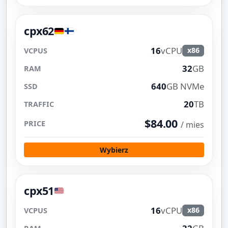
cpx62
16
vCPU
x86
32
GB
640
GB NVMe
20
TB
$84.00
/ mies
Wybierz
cpx51
16
vCPU
x86