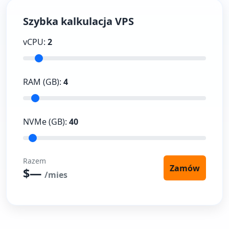
Szybka kalkulacja VPS
vCPU:
2
RAM (GB):
4
NVMe (GB):
40
Razem
Zamów
$
—
/mies