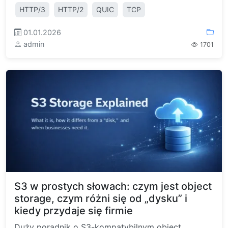
HTTP/3
HTTP/2
QUIC
TCP
01.01.2026
admin
1701
S3 w prostych słowach: czym jest object
storage, czym różni się od „dysku” i
kiedy przydaje się firmie
Duży poradnik o S3-kompatybilnym object