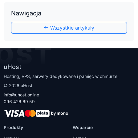
Nawigacja
Wszystkie artykuły
OST
uHost
Hosting, VPS, serwery dedykowane i pamięć w chmurze.
©
2026
uHost
info@uhost.online
096 426 69 59
Produkty
Wsparcie