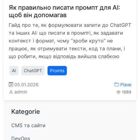
Як правильно писати промпт для AI:
щоб він допомагав
Гайд про те, як формулювати запити до ChatGPT
та інших AI: що писати в промпті, як задавати
контекст і формат, чому “зроби круто” не
працює, як отримувати тексти, код та плани, і
що робити, якщо відповідь вийшла слабкою
AI
ChatGPT
Promts
05.01.2026
Різне
admin
1689
Kategorie
CMS та сайти
DevOps