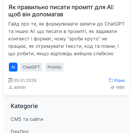
Як правильно писати промпт для AI:
щоб він допомагав
Гайд про те, як формулювати запити до ChatGPT
та інших AI: що писати в промпті, як задавати
контекст і формат, чому “зроби круто” не
працює, як отримувати тексти, код та плани, і
що робити, якщо відповідь вийшла слабкою
AI
ChatGPT
Promts
05.01.2026
Різне
admin
1685
Kategorie
CMS та сайти
DevOps