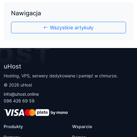
Nawigacja
Wszystkie artykuły
OST
uHost
Hosting, VPS, serwery dedykowane i pamięć w chmurze.
©
2026
uHost
info@uhost.online
096 426 69 59
Produkty
Wsparcie