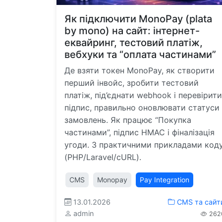
Як підключити MonoPay (plata
by mono) на сайт: інтернет-
еквайринг, тестовий платіж,
вебхуки та “оплата частинами”
Де взяти токен MonoPay, як створити
перший інвойс, зробити тестовий
платіж, під’єднати webhook і перевірити
підпис, правильно оновлювати статуси
замовлень. Як працює “Покупка
частинами”, підпис HMAC і фіналізація
угоди. З практичними прикладами код
(PHP/Laravel/cURL).
CMS
Monopay
Pay Integration
13.01.2026
CMS та сайт
admin
262