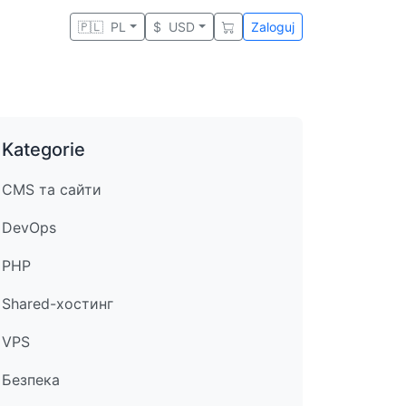
🇵🇱
PL
$
USD
Zaloguj
Kategorie
CMS та сайти
DevOps
PHP
Shared-хостинг
VPS
Безпека