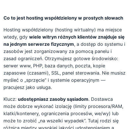
Co to jest hosting współdzielony w prostych słowach
Hosting współdzielony (hosting wirtualny) ma miejsce
wtedy, gdy
wiele witryn różnych klientów znajduje się
na jednym serwerze fizycznym
, a dostęp do systemu i
zasobów jest zorganizowany za pomocą panelu i
zasad ograniczeń. Otrzymujesz gotowe środowisko:
serwer www, PHP, baza danych, poczta, kopie
zapasowe (czasami), SSL, panel sterowania. Nie musisz
myśleć o „sprzęcie” i systemie operacyjnym —
pracujesz jako usługa.
Klucz:
udostępniasz zasoby sąsiadom
. Dostawca
może dobrze wykonać izolację (limity procesora/RAM,
klatki/kontenery, ograniczenia procesów, we/wy) lub
może to zrobić „na wszelki wypadek”. Tutaj rodzi się
różnica między wysokiej jakości udostępnianiem a