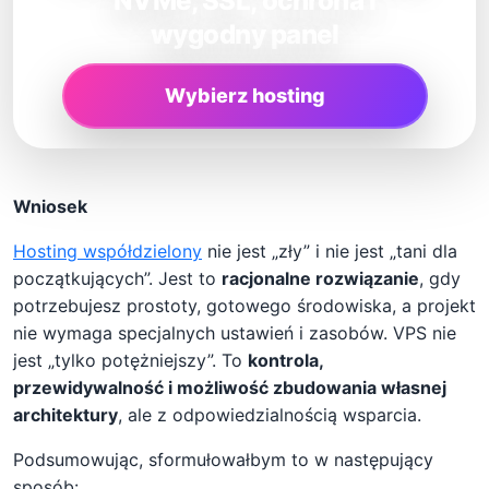
NVMe, SSL, ochrona i
wygodny panel
Wybierz hosting
Wniosek
Hosting współdzielony
nie jest „zły” i nie jest „tani dla
początkujących”. Jest to
racjonalne rozwiązanie
, gdy
potrzebujesz prostoty, gotowego środowiska, a projekt
nie wymaga specjalnych ustawień i zasobów. VPS nie
jest „tylko potężniejszy”. To
kontrola,
przewidywalność i możliwość zbudowania własnej
architektury
, ale z odpowiedzialnością wsparcia.
Podsumowując, sformułowałbym to w następujący
sposób: