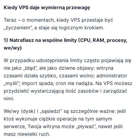
Kiedy VPS daje wymierną przewagę
Teraz – o momentach, kiedy VPS przestaje być
„życzeniem”, a staje się logicznym krokiem.
1) Natrafiasz na wspólne limity (CPU, RAM, procesy,
we/wy)
W przypadku udostępniania limity często pojawiają się
nie jako „błąd”, ale jako dziwne objawy: witryna
czasami działa szybko, czasami wolno; administrator
„myśli”; import spada; cron nie nadąża. Na VPS możesz
przydzielić wystarczającą ilość zasobów i zarządzać
nimi.
We/wy (dysk) i „sąsiedzi” są szczególnie ważne: jeśli
ktoś wykonuje ciężkie operacje na tym samym
serwerze, Twoja witryna może „pływać”, nawet jeśli
masz niewielki ruch.