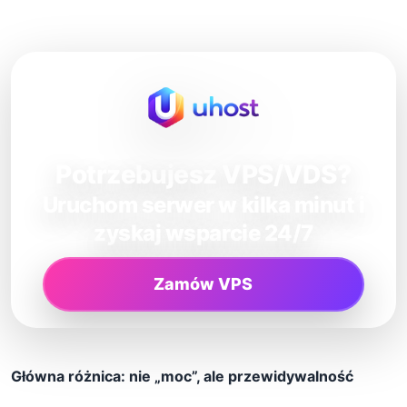
Potrzebujesz VPS/VDS?
Uruchom serwer w kilka minut i
zyskaj wsparcie 24/7
Zamów VPS
Główna różnica: nie „moc”, ale przewidywalność