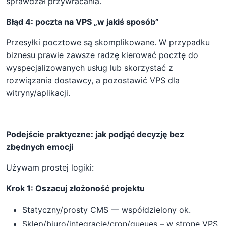
sprawdzał przywracania.
Błąd 4: poczta na VPS „w jakiś sposób”
Przesyłki pocztowe są skomplikowane. W przypadku
biznesu prawie zawsze radzę kierować pocztę do
wyspecjalizowanych usług lub skorzystać z
rozwiązania dostawcy, a pozostawić VPS dla
witryny/aplikacji.
Podejście praktyczne: jak podjąć decyzję bez
zbędnych emocji
Używam prostej logiki:
Krok 1: Oszacuj złożoność projektu
Statyczny/prosty CMS — współdzielony ok.
Sklep/biuro/integracje/cron/queues – w stronę VPS.