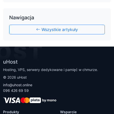
Nawigacja
Wszystkie artykuły
OST
uHost
Hosting, VPS, serwery dedykowane i pamięć w chmurze.
©
2026
uHost
info@uhost.online
096 426 69 59
Produkty
Wsparcie