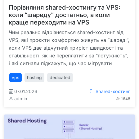
Порівняння shared-хостингу та VPS:
коли “шареду” достатньо, а коли
краще переходити на VPS
Чим реально відрізняється shared-хостинг від
VPS, які проєкти комфортно живуть на “шареді”,
коли VPS дає відчутний приріст швидкості та
стабільності, як не переплатити за “потужність”,
і які сигнали підкажуть, що час мігрувати
vps
hosting
dedicated
07.01.2026
Shared-хостинг
admin
1648