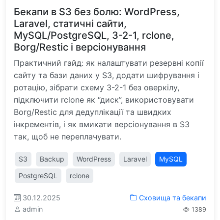
Бекапи в S3 без болю: WordPress,
Laravel, статичні сайти,
MySQL/PostgreSQL, 3-2-1, rclone,
Borg/Restic і версіонування
Практичний гайд: як налаштувати резервні копії
сайту та бази даних у S3, додати шифрування і
ротацію, зібрати схему 3-2-1 без оверкілу,
підключити rclone як “диск”, використовувати
Borg/Restic для дедуплікації та швидких
інкрементів, і як вмикати версіонування в S3
так, щоб не переплачувати.
S3
Backup
WordPress
Laravel
MySQL
PostgreSQL
rclone
30.12.2025
Сховища та бекапи
admin
1389