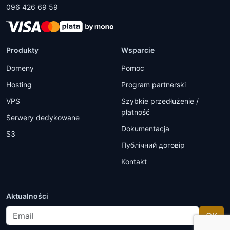
096 426 69 59
Produkty
Wsparcie
Domeny
Pomoc
Hosting
Program partnerski
VPS
Szybkie przedłużenie /
płatność
Serwery dedykowane
Dokumentacja
S3
Публічний договір
Kontakt
Aktualności
Email
OK