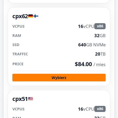
cpx62
16
vCPU
x86
32
GB
640
GB NVMe
20
TB
$84.00
/ mies
Wybierz
cpx51
16
vCPU
x86