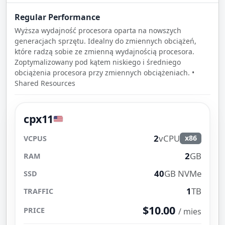
Regular Performance
Wyższa wydajność procesora oparta na nowszych
generacjach sprzętu. Idealny do zmiennych obciążeń,
które radzą sobie ze zmienną wydajnością procesora.
Zoptymalizowany pod kątem niskiego i średniego
obciążenia procesora przy zmiennych obciążeniach. •
Shared Resources
cpx11
2
vCPU
x86
2
GB
40
GB NVMe
1
TB
$10.00
/ mies