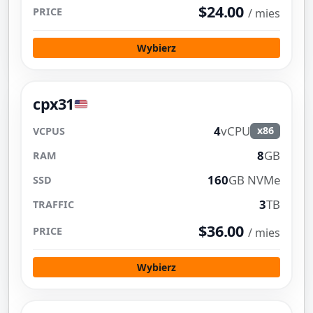
$24.00
/ mies
Wybierz
cpx31
4
vCPU
x86
8
GB
160
GB NVMe
3
TB
$36.00
/ mies
Wybierz