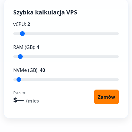
Szybka kalkulacja VPS
vCPU:
2
RAM (GB):
4
NVMe (GB):
40
Razem
Zamów
$
—
/mies