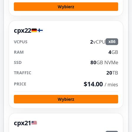
Wybierz
cpx22
2
vCPU
x86
4
GB
80
GB NVMe
20
TB
$14.00
/ mies
Wybierz
cpx21