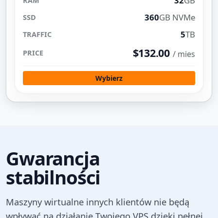
32
GB
360
GB NVMe
5
TB
$132.00
/ mies
Wybierz
Gwarancja
stabilności
Maszyny wirtualne innych klientów nie będą
wpływać na działanie Twojego VPS dzięki pełnej