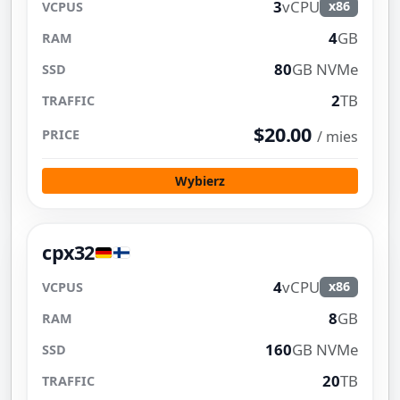
3
vCPU
x86
4
GB
80
GB NVMe
2
TB
$20.00
/ mies
Wybierz
cpx32
4
vCPU
x86
8
GB
160
GB NVMe
20
TB