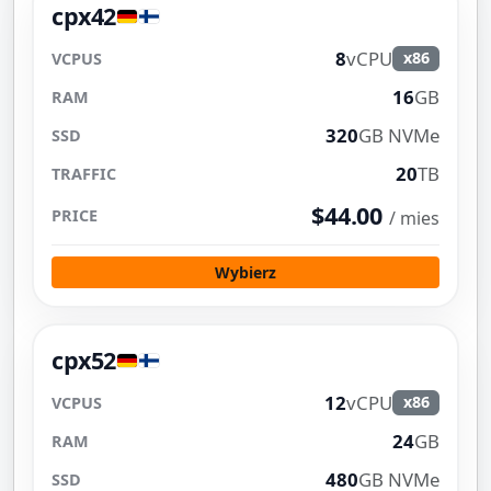
cpx42
8
vCPU
x86
16
GB
320
GB NVMe
20
TB
$44.00
/ mies
Wybierz
cpx52
12
vCPU
x86
24
GB
480
GB NVMe