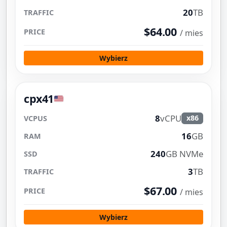
20
TB
$64.00
/ mies
Wybierz
cpx41
8
vCPU
x86
16
GB
240
GB NVMe
3
TB
$67.00
/ mies
Wybierz