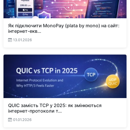
Як підключити MonoPay (plata by mono) на сайт:
інтернет-екв…
13.01.2026
QUIC замість TCP у 2025: як змінюються
інтернет-протоколи т…
01.01.2026