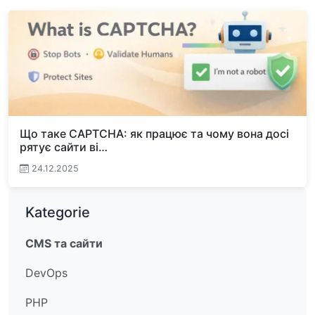
Що таке CAPTCHA: як працює та чому вона досі
рятує сайти ві…
24.12.2025
Kategorie
CMS та сайти
DevOps
PHP