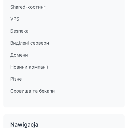
Shared-хостинг
VPS
Безпека
Виділені сервери
Домени
Новини компанії
Різне
Сховища та бекапи
Nawigacja