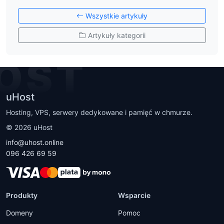
Wszystkie artykuły
Artykuły kategorii
OST
uHost
Hosting, VPS, serwery dedykowane i pamięć w chmurze.
©
2026
uHost
info@uhost.online
096 426 69 59
Produkty
Wsparcie
Domeny
Pomoc