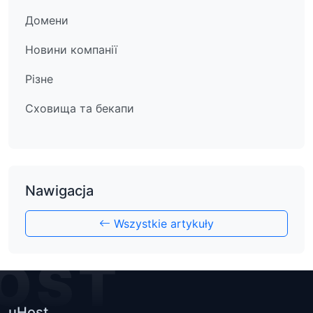
Домени
Новини компанії
Різне
Сховища та бекапи
Nawigacja
Wszystkie artykuły
OST
uHost