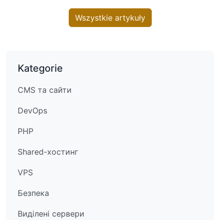
Wszystkie artykuły
Kategorie
CMS та сайти
DevOps
PHP
Shared-хостинг
VPS
Безпека
Виділені сервери