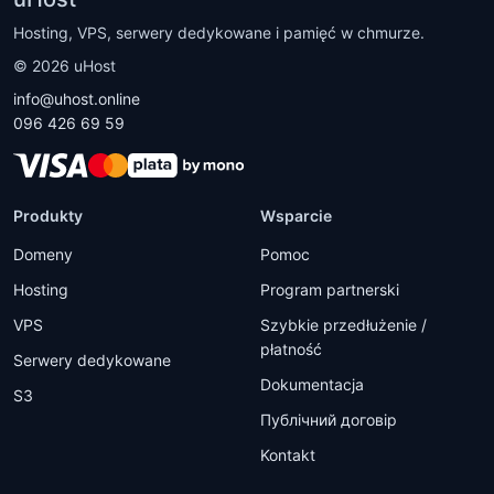
Hosting, VPS, serwery dedykowane i pamięć w chmurze.
©
2026
uHost
info@uhost.online
096 426 69 59
Produkty
Wsparcie
Domeny
Pomoc
Hosting
Program partnerski
VPS
Szybkie przedłużenie /
płatność
Serwery dedykowane
Dokumentacja
S3
Публічний договір
Kontakt