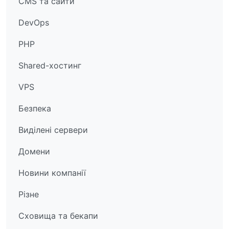
CMS та сайти
DevOps
PHP
Shared-хостинг
VPS
Безпека
Виділені сервери
Домени
Новини компанії
Різне
Сховища та бекапи