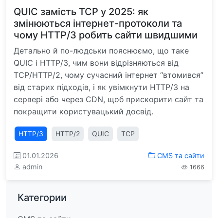
QUIC замість TCP у 2025: як
змінюються інтернет-протоколи та
чому HTTP/3 робить сайти швидшими
Детально й по-людськи пояснюємо, що таке
QUIC і HTTP/3, чим вони відрізняються від
TCP/HTTP/2, чому сучасний інтернет “втомився”
від старих підходів, і як увімкнути HTTP/3 на
сервері або через CDN, щоб прискорити сайт та
покращити користувацький досвід.
HTTP/3
HTTP/2
QUIC
TCP
01.01.2026
CMS та сайти
admin
1666
Категории