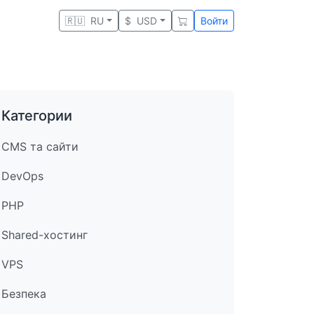
🇷🇺
RU
$
USD
Войти
Категории
CMS та сайти
DevOps
PHP
Shared-хостинг
VPS
Безпека