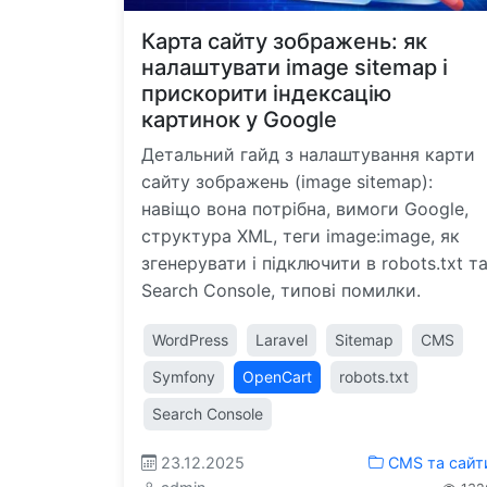
Карта сайту зображень: як
налаштувати image sitemap і
прискорити індексацію
картинок у Google
Детальний гайд з налаштування карти
сайту зображень (image sitemap):
навіщо вона потрібна, вимоги Google,
структура XML, теги image:image, як
згенерувати і підключити в robots.txt т
Search Console, типові помилки.
WordPress
Laravel
Sitemap
CMS
Symfony
OpenCart
robots.txt
Search Console
23.12.2025
CMS та сайт