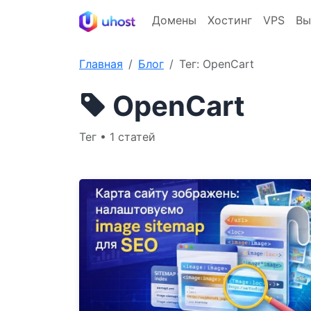
Домены
Хостинг
VPS
Вы
Главная
Блог
Тег: OpenCart
OpenCart
Тег • 1 статей