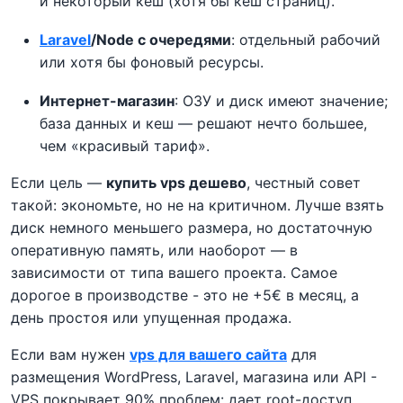
и некоторый кеш (хотя бы кеш страниц).
Laravel
/Node с очередями
: отдельный рабочий
или хотя бы фоновый ресурсы.
Интернет-магазин
: ОЗУ и диск имеют значение;
база данных и кеш — решают нечто большее,
чем «красивый тариф».
Если цель —
купить vps дешево
, честный совет
такой: экономьте, но не на критичном. Лучше взять
диск немного меньшего размера, но достаточную
оперативную память, или наоборот — в
зависимости от типа вашего проекта. Самое
дорогое в производстве - это не +5€ в месяц, а
день простоя или упущенная продажа.
Если вам нужен
vps для вашего сайта
для
размещения WordPress, Laravel, магазина или API -
VPS покрывает 90% проблем: дает root-доступ,