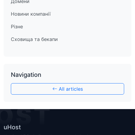
Домени
Новини компанії
Різне
Сховища та бекапи
Navigation
All articles
OST
uHost