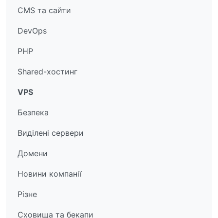
CMS та сайти
DevOps
PHP
Shared-хостинг
VPS
Безпека
Виділені сервери
Домени
Новини компанії
Різне
Сховища та бекапи