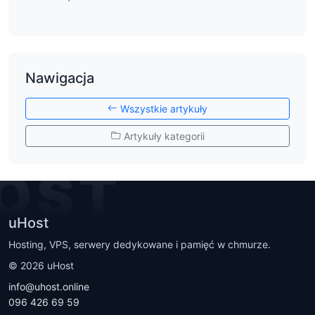
Nawigacja
Wszystkie artykuły
Artykuły kategorii
OST
uHost
Hosting, VPS, serwery dedykowane i pamięć w chmurze.
©
2026
uHost
info@uhost.online
096 426 69 59