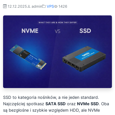
12.12.2025
admin
VPS
1426
SSD to kategoria nośników, a nie jeden standard.
Najczęściej spotkasz
SATA SSD
oraz
NVMe SSD
. Oba
są bezgłośne i szybkie względem HDD, ale NVMe