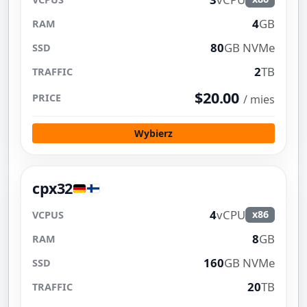
4
GB
80
GB NVMe
2
TB
$20.00
/ mies
Wybierz
cpx32
4
vCPU
x86
8
GB
160
GB NVMe
20
TB