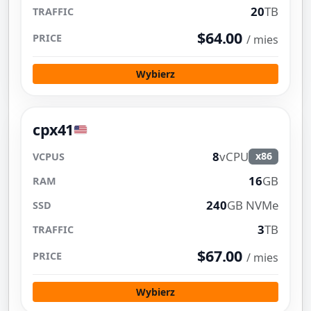
20
TB
$64.00
/ mies
Wybierz
cpx41
8
vCPU
x86
16
GB
240
GB NVMe
3
TB
$67.00
/ mies
Wybierz