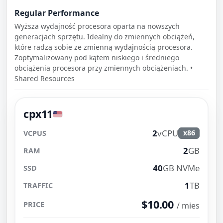
Regular Performance
Wyższa wydajność procesora oparta na nowszych
generacjach sprzętu. Idealny do zmiennych obciążeń,
które radzą sobie ze zmienną wydajnością procesora.
Zoptymalizowany pod kątem niskiego i średniego
obciążenia procesora przy zmiennych obciążeniach. •
Shared Resources
cpx11
2
vCPU
x86
2
GB
40
GB NVMe
1
TB
$10.00
/ mies