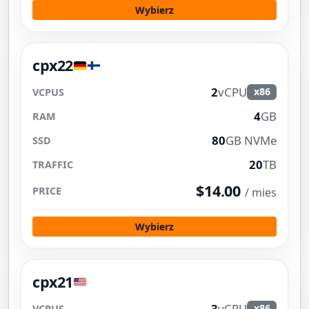
Wybierz
cpx22
2
vCPU
x86
4
GB
80
GB NVMe
20
TB
$14.00
/ mies
Wybierz
cpx21
3
vCPU
x86