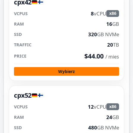
cpx42
8
vCPU
x86
16
GB
320
GB NVMe
20
TB
$44.00
/ mies
Wybierz
cpx52
12
vCPU
x86
24
GB
480
GB NVMe