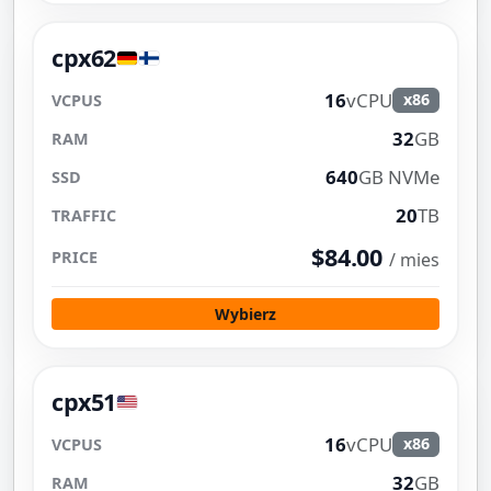
cpx62
16
vCPU
x86
32
GB
640
GB NVMe
20
TB
$84.00
/ mies
Wybierz
cpx51
16
vCPU
x86
32
GB