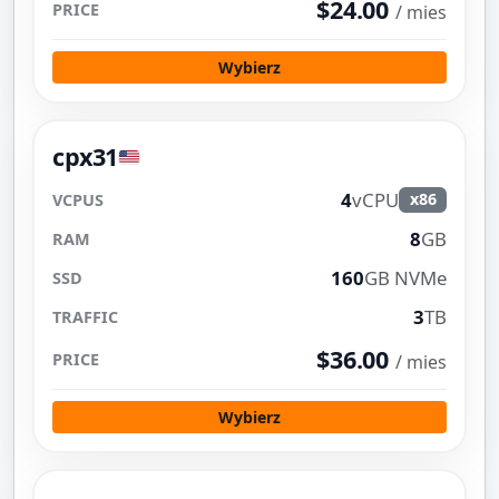
$24.00
/ mies
Wybierz
cpx31
4
vCPU
x86
8
GB
160
GB NVMe
3
TB
$36.00
/ mies
Wybierz