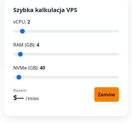
Szybka kalkulacja VPS
vCPU:
2
RAM (GB):
4
NVMe (GB):
40
Razem
Zamów
$
—
/mies