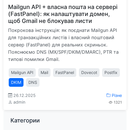
Mailgun API + власна пошта на сервері
(FastPanel): як налаштувати домен,
щоб Gmail не блокував листи
Покрокова інструкція: як поєднати Mailgun API
для транзакційних листів і власний поштовий
сервер (FastPanel) для реальних скриньок.
Пояснюємо DNS (MX/SPF/DKIM/DMARC), PTR та
типові помилки Gmail.
Mailgun API
Mail
FastPanel
Dovecot
Postfix
DKIM
DNS
26.12.2025
Різне
admin
1321
Категории