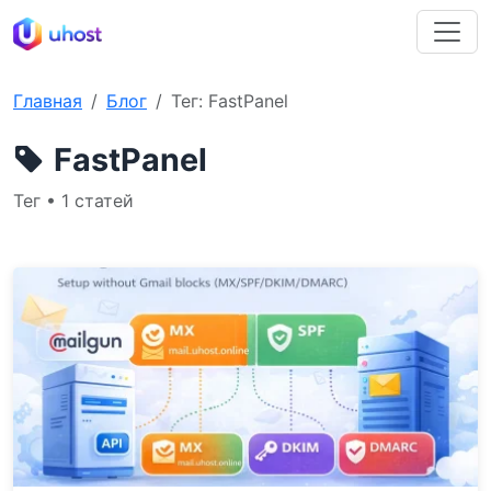
Главная
Блог
Тег: FastPanel
FastPanel
Тег • 1 статей