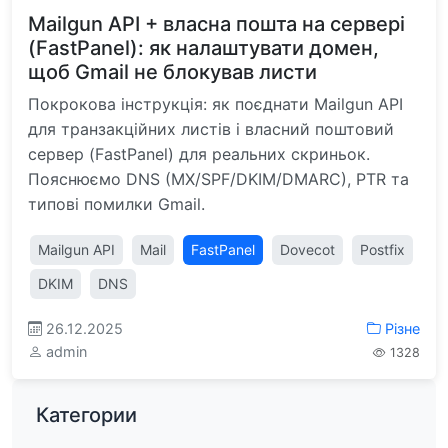
Mailgun API + власна пошта на сервері
(FastPanel): як налаштувати домен,
щоб Gmail не блокував листи
Покрокова інструкція: як поєднати Mailgun API
для транзакційних листів і власний поштовий
сервер (FastPanel) для реальних скриньок.
Пояснюємо DNS (MX/SPF/DKIM/DMARC), PTR та
типові помилки Gmail.
Mailgun API
Mail
FastPanel
Dovecot
Postfix
DKIM
DNS
26.12.2025
Різне
admin
1328
Категории