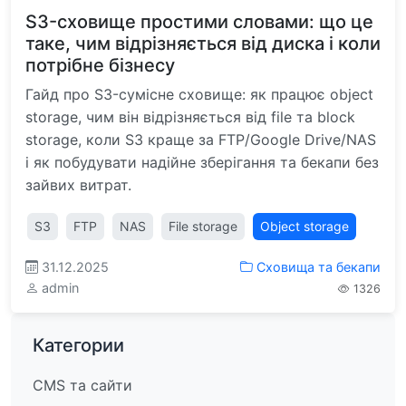
S3-сховище простими словами: що це
таке, чим відрізняється від диска і коли
потрібне бізнесу
Гайд про S3-сумісне сховище: як працює object
storage, чим він відрізняється від file та block
storage, коли S3 краще за FTP/Google Drive/NAS
і як побудувати надійне зберігання та бекапи без
зайвих витрат.
S3
FTP
NAS
File storage
Object storage
31.12.2025
Сховища та бекапи
admin
1326
Категории
CMS та сайти