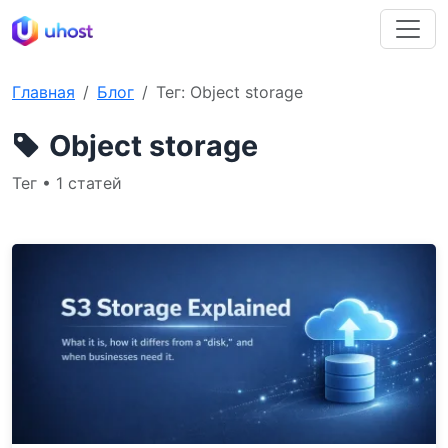
Главная
Блог
Тег: Object storage
Object storage
Тег • 1 статей