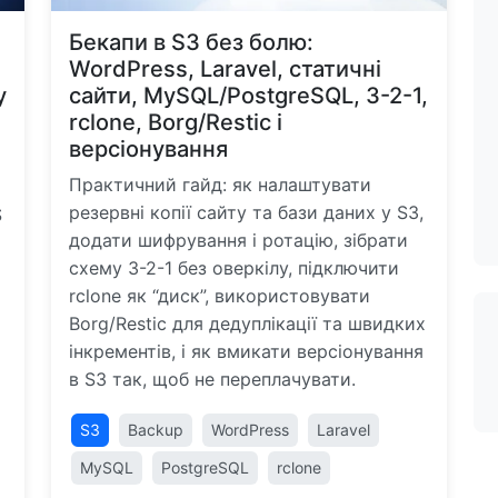
:
Бекапи в S3 без болю:
WordPress, Laravel, статичні
у
сайти, MySQL/PostgreSQL, 3-2-1,
rclone, Borg/Restic і
версіонування
Практичний гайд: як налаштувати
резервні копії сайту та бази даних у S3,
S
додати шифрування і ротацію, зібрати
схему 3-2-1 без оверкілу, підключити
rclone як “диск”, використовувати
Borg/Restic для дедуплікації та швидких
інкрементів, і як вмикати версіонування
в S3 так, щоб не переплачувати.
S3
Backup
WordPress
Laravel
MySQL
PostgreSQL
rclone