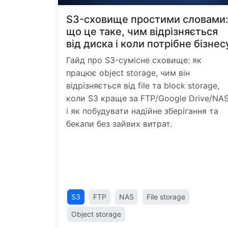
S3-сховище простими словами
що це таке, чим відрізняється
від диска і коли потрібне бізнес
Гайд про S3-сумісне сховище: як
працює object storage, чим він
відрізняється від file та block storage,
коли S3 краще за FTP/Google Drive/NA
і як побудувати надійне зберігання та
бекапи без зайвих витрат.
S3
FTP
NAS
File storage
Object storage