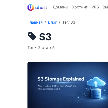
Домены
Хостинг
VPS
Вы
Главная
Блог
Тег: S3
S3
Тег • 2 статей