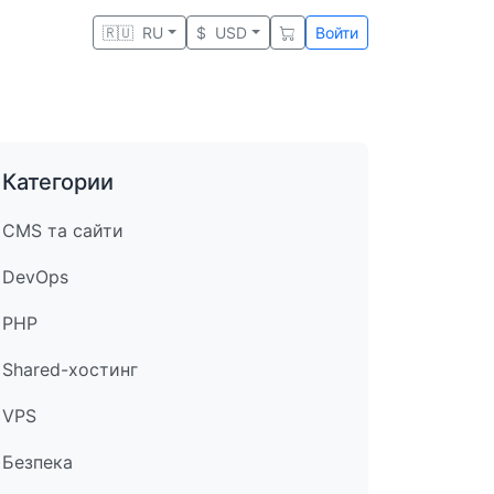
🇷🇺
RU
$
USD
Войти
Категории
CMS та сайти
DevOps
PHP
Shared-хостинг
VPS
Безпека