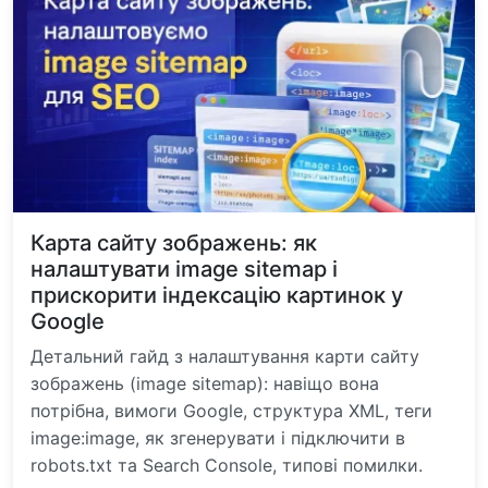
Карта сайту зображень: як
налаштувати image sitemap і
прискорити індексацію картинок у
Google
Детальний гайд з налаштування карти сайту
зображень (image sitemap): навіщо вона
потрібна, вимоги Google, структура XML, теги
image:image, як згенерувати і підключити в
robots.txt та Search Console, типові помилки.