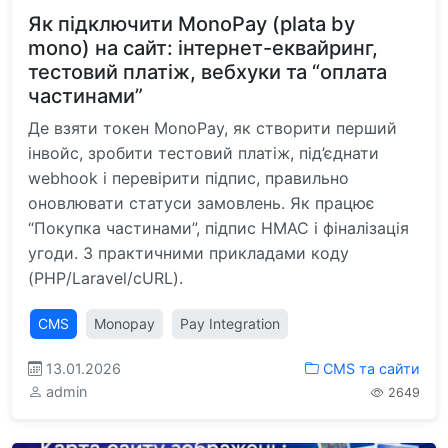
Як підключити MonoPay (plata by
mono) на сайт: інтернет-еквайринг,
тестовий платіж, вебхуки та “оплата
частинами”
Де взяти токен MonoPay, як створити перший
інвойс, зробити тестовий платіж, під’єднати
webhook і перевірити підпис, правильно
оновлювати статуси замовлень. Як працює
“Покупка частинами”, підпис HMAC і фіналізація
угоди. З практичними прикладами коду
(PHP/Laravel/cURL).
CMS
Monopay
Pay Integration
13.01.2026
CMS та сайти
admin
2649