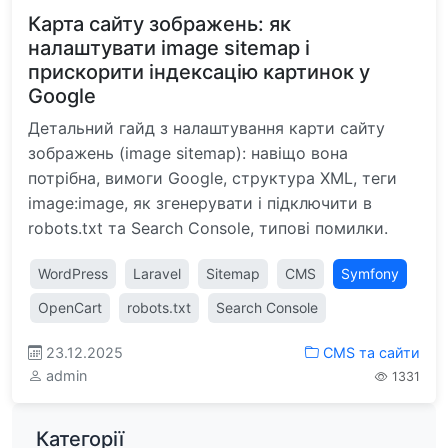
Карта сайту зображень: як
налаштувати image sitemap і
прискорити індексацію картинок у
Google
Детальний гайд з налаштування карти сайту
зображень (image sitemap): навіщо вона
потрібна, вимоги Google, структура XML, теги
image:image, як згенерувати і підключити в
robots.txt та Search Console, типові помилки.
WordPress
Laravel
Sitemap
CMS
Symfony
OpenCart
robots.txt
Search Console
23.12.2025
CMS та сайти
admin
1331
Категорії