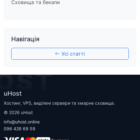
Сховища та бекапи
Навігація
Усі статті
OST
uHost
Хостинг, VPS, виділені сервери та хмарне сховище.
©
2026
uHost
info@uhost.online
096 426 69 59