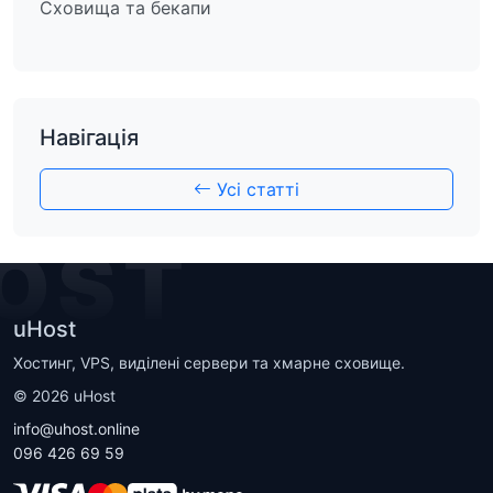
Сховища та бекапи
Навігація
Усі статті
OST
uHost
Хостинг, VPS, виділені сервери та хмарне сховище.
©
2026
uHost
info@uhost.online
096 426 69 59