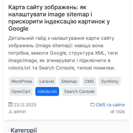
Карта сайту зображень: як
налаштувати image sitemap і
прискорити індексацію картинок у
Google
Детальний гайд з налаштування карти сайту
зображень (image sitemap): навіщо вона
потрібна, вимоги Google, структура XML, теги
image:image, як згенерувати і підключити в
robots.txt та Search Console, типові помилки.
WordPress
Laravel
Sitemap
CMS
Symfony
OpenCart
robots.txt
Search Console
23.12.2025
CMS та сайти
admin
1326
Категорії