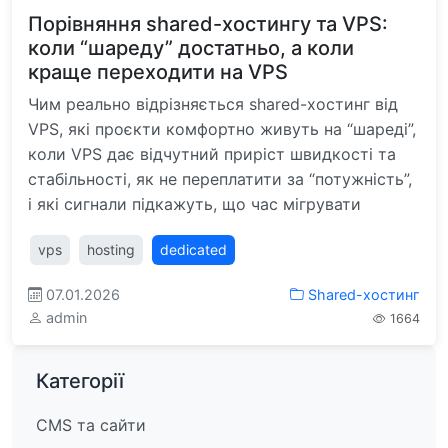
Порівняння shared-хостингу та VPS:
коли “шареду” достатньо, а коли
краще переходити на VPS
Чим реально відрізняється shared-хостинг від
VPS, які проєкти комфортно живуть на “шареді”,
коли VPS дає відчутний приріст швидкості та
стабільності, як не переплатити за “потужність”,
і які сигнали підкажуть, що час мігрувати
vps
hosting
dedicated
07.01.2026
Shared-хостинг
admin
1664
Категорії
CMS та сайти