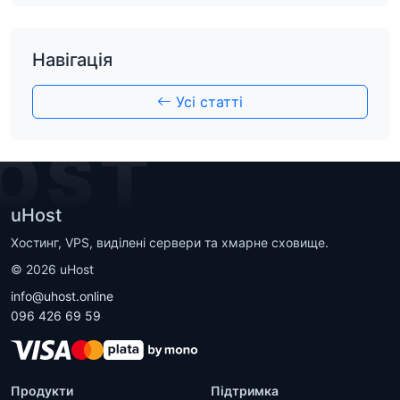
Навігація
Усі статті
OST
uHost
Хостинг, VPS, виділені сервери та хмарне сховище.
©
2026
uHost
info@uhost.online
096 426 69 59
Продукти
Підтримка