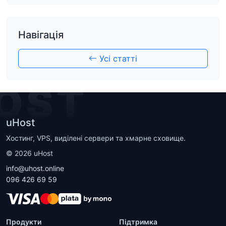
Навігація
Усі статті
OST
uHost
Хостинг, VPS, виділені сервери та хмарне сховище.
©
2026
uHost
info@uhost.online
096 426 69 59
Продукти
Підтримка