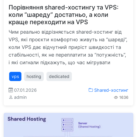
Порівняння shared-хостингу та VPS:
коли “шареду” достатньо, а коли
краще переходити на VPS
Чим реально відрізняється shared-хостинг від
VPS, які проєкти комфортно живуть на “шареді”,
коли VPS дає відчутний приріст швидкості та
стабільності, як не переплатити за “потужність”,
і які сигнали підкажуть, що час мігрувати
vps
hosting
dedicated
07.01.2026
Shared-хостинг
admin
1636