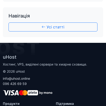
Навігація
Усі статті
OST
uHost
Хостинг, VPS, виділені сервери та хмарне сховище.
©
2026
uHost
info@uhost.online
096 426 69 59
Продукти
Підтримка