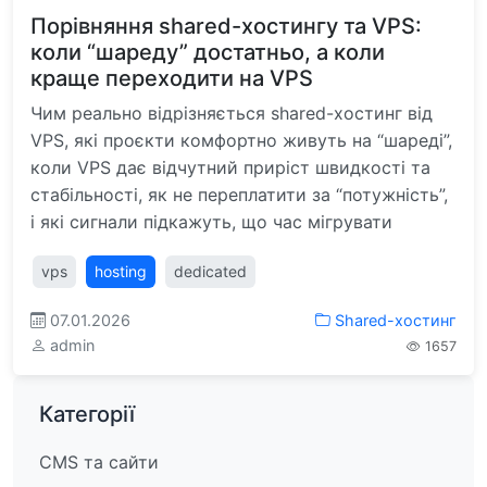
Порівняння shared-хостингу та VPS:
коли “шареду” достатньо, а коли
краще переходити на VPS
Чим реально відрізняється shared-хостинг від
VPS, які проєкти комфортно живуть на “шареді”,
коли VPS дає відчутний приріст швидкості та
стабільності, як не переплатити за “потужність”,
і які сигнали підкажуть, що час мігрувати
vps
hosting
dedicated
07.01.2026
Shared-хостинг
admin
1657
Категорії
CMS та сайти