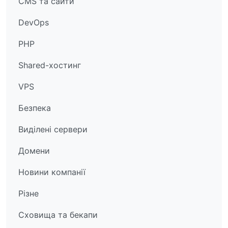
CMS та сайти
DevOps
PHP
Shared-хостинг
VPS
Безпека
Виділені сервери
Домени
Новини компанії
Різне
Сховища та бекапи