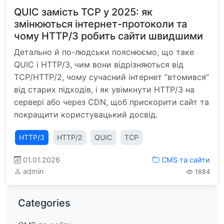
QUIC замість TCP у 2025: як
змінюються інтернет-протоколи та
чому HTTP/3 робить сайти швидшими
Детально й по-людськи пояснюємо, що таке
QUIC і HTTP/3, чим вони відрізняються від
TCP/HTTP/2, чому сучасний інтернет “втомився”
від старих підходів, і як увімкнути HTTP/3 на
сервері або через CDN, щоб прискорити сайт та
покращити користувацький досвід.
HTTP/3
HTTP/2
QUIC
TCP
01.01.2026
CMS та сайти
admin
1684
Categories