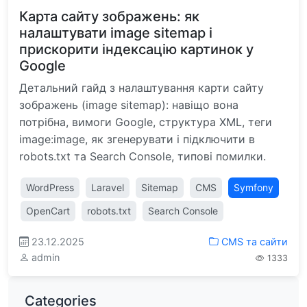
Карта сайту зображень: як
налаштувати image sitemap і
прискорити індексацію картинок у
Google
Детальний гайд з налаштування карти сайту
зображень (image sitemap): навіщо вона
потрібна, вимоги Google, структура XML, теги
image:image, як згенерувати і підключити в
robots.txt та Search Console, типові помилки.
WordPress
Laravel
Sitemap
CMS
Symfony
OpenCart
robots.txt
Search Console
23.12.2025
CMS та сайти
admin
1333
Categories