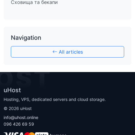
Сховища та бекапи
Navigation
All articles
OST
uHost
Hosting, VPS, dedicated servers and cloud storage.
©
2026
uHost
info@uhost.online
096 426 69 59