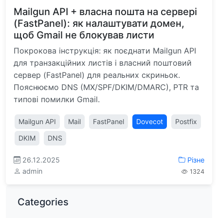
Mailgun API + власна пошта на сервері
(FastPanel): як налаштувати домен,
щоб Gmail не блокував листи
Покрокова інструкція: як поєднати Mailgun API
для транзакційних листів і власний поштовий
сервер (FastPanel) для реальних скриньок.
Пояснюємо DNS (MX/SPF/DKIM/DMARC), PTR та
типові помилки Gmail.
Mailgun API
Mail
FastPanel
Dovecot
Postfix
DKIM
DNS
26.12.2025
Різне
admin
1324
Categories