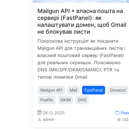
Mailgun API + власна пошта на
сервері (FastPanel): як
налаштувати домен, щоб Gmail
не блокував листи
Покрокова інструкція: як поєднати
Mailgun API для транзакційних листів і
власний поштовий сервер (FastPanel)
для реальних скриньок. Пояснюємо
DNS (MX/SPF/DKIM/DMARC), PTR та
типові помилки Gmail.
Mailgun API
Mail
FastPanel
Dovecot
Postfix
DKIM
DNS
26.12.2025
Різн
admin
132