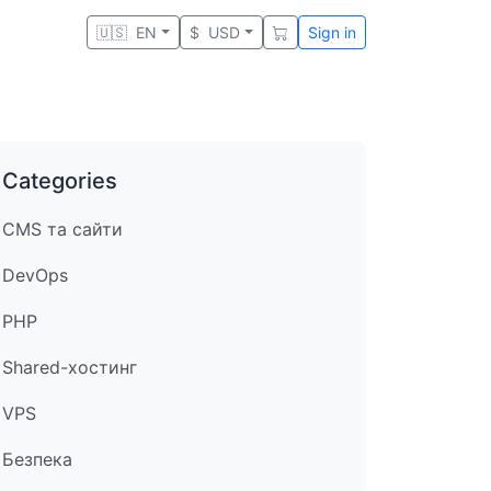
🇺🇸
EN
$
USD
Sign in
Categories
CMS та сайти
DevOps
PHP
Shared-хостинг
VPS
Безпека