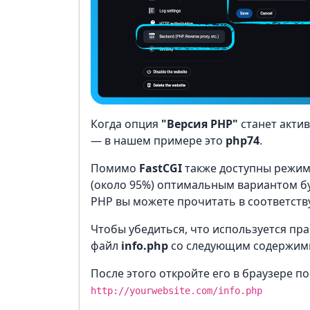
Когда опция
"Версия PHP"
станет акти
— в нашем примере это
php74
.
Помимо
FastCGI
также доступны режи
(около 95%) оптимальным вариантом б
PHP вы можете прочитать в соответст
Чтобы убедиться, что используется пра
файл
info.php
со следующим содержим
После этого откройте его в браузере по
http://yourwebsite.com/info.php