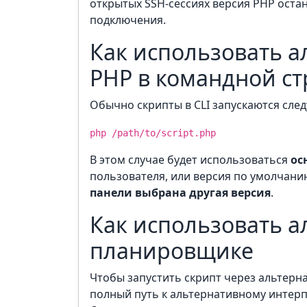
открытых SSH-сессиях версия PHP ост
подключения.
Как использовать 
PHP в командной стр
Обычно скрипты в CLI запускаются сле
php /path/to/script.php
В этом случае будет использоваться
ос
пользователя, или версия по умолчани
панели выбрана другая версия
.
Как использовать а
планировщике
Чтобы запустить скрипт через альтерн
полный путь к альтернативному интерпр