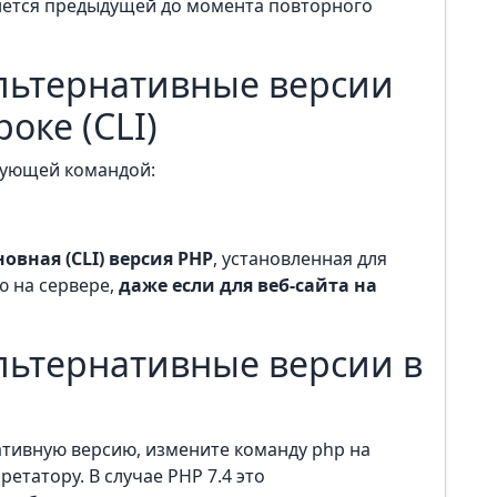
анется предыдущей до момента повторного
альтернативные версии
оке (CLI)
дующей командой:
новная (CLI) версия PHP
, установленная для
ю на сервере,
даже если для веб-сайта на
льтернативные версии в
ативную версию, измените команду php на
етатору. В случае PHP 7.4 это