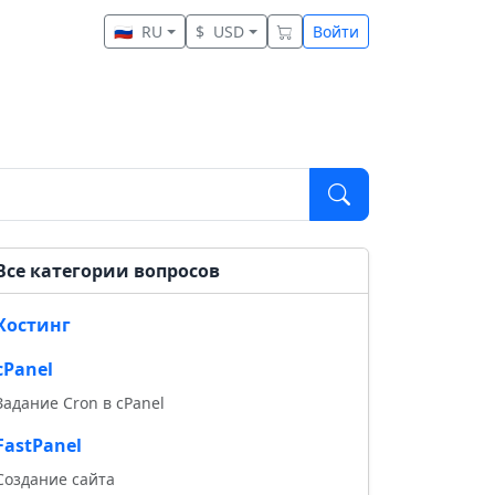
🇷🇺
RU
$
USD
Войти
Все категории вопросов
Хостинг
cPanel
Задание Cron в cPanel
FastPanel
Создание сайта