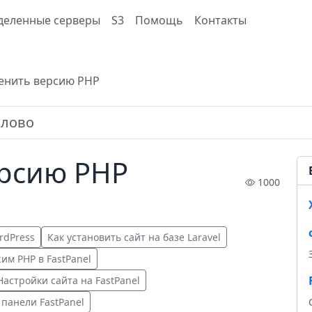
деленные серверы
S3
Помощь
Контакты
енить версию PHP
ерсию PHP
1000
rdPress
Как установить сайт на базе Laravel
им PHP в FastPanel
Настройки сайта на FastPanel
 панели FastPanel