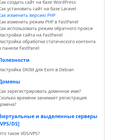
Как создать сайт на базе WordPress
Как установить сайт на базе Laravel
Как изменить версию PHP
Как изменить режим PHP в FastPanel
Как использовать режим обратного прокси
Настройки сайта на FastPanel
Настройка обработки статического контента
в панели FastPanel
Полезности
Настройка DKIM для Exim в Debian
Домены
Как зарегистрировать доменное имя?
Сколько времени занимает регистрация
домена?
Виртуальные и выделенные серверы
[VPS/DS]
Что такое VDS/VPS?