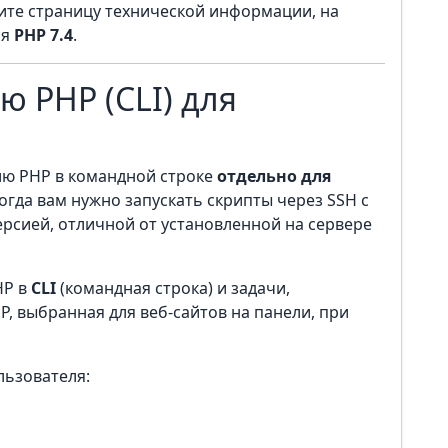
дите страницу технической информации, на
ся
PHP 7.4
.
ю PHP (CLI) для
ию PHP в командной строке
отдельно для
когда вам нужно запускать скрипты через SSH с
версией, отличной от установленной на сервере
P в
CLI
(командная строка) и задачи,
HP, выбранная для веб-сайтов на панели, при
льзователя: