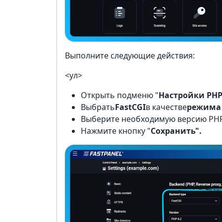
Выполните следующие действия:
<ул>
Открыть подменю "
Настройки PHP
Выбрать
FastCGI
в качестве
режима
Выберите необходимую версию PHP
Нажмите кнопку "
Сохранить".