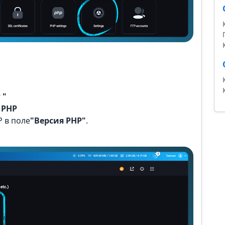
 "
 PHP
 в поле
"Версия PHP"
.