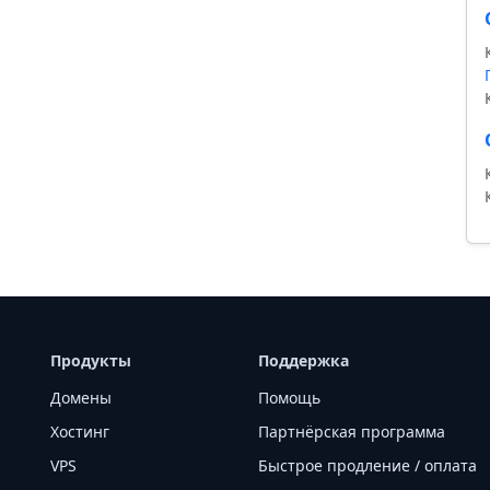
T
Продукты
Поддержка
Домены
Помощь
Хостинг
Партнёрская программа
VPS
Быстрое продление / оплата