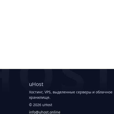
HOS
uHost
Хостинг, VPS, выделенные серверы и облачное
хранилище.
©
2026
uHost
info@uhost.online