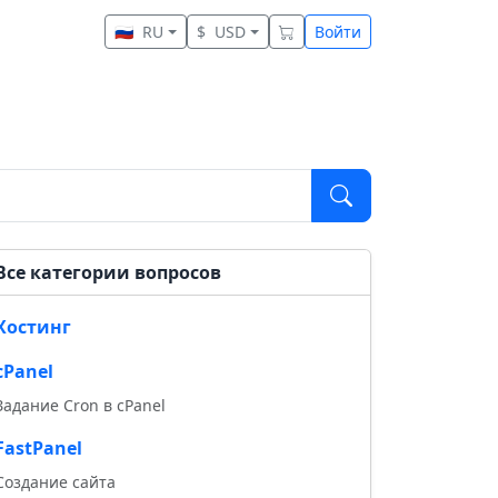
🇷🇺
RU
$
USD
Войти
Все категории вопросов
Хостинг
cPanel
Задание Cron в cPanel
FastPanel
Создание сайта