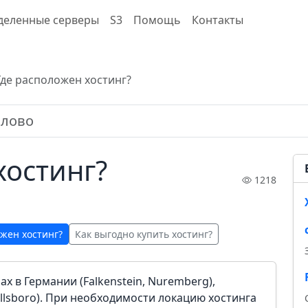
деленные серверы
S3
Помощь
Контакты
Где расположен хостинг?
хостинг?
1218
ожен хостинг?
Как выгодно купить хостинг?
 в Германии (Falkenstein, Nuremberg),
illsboro). При необходимости локацию хостинга