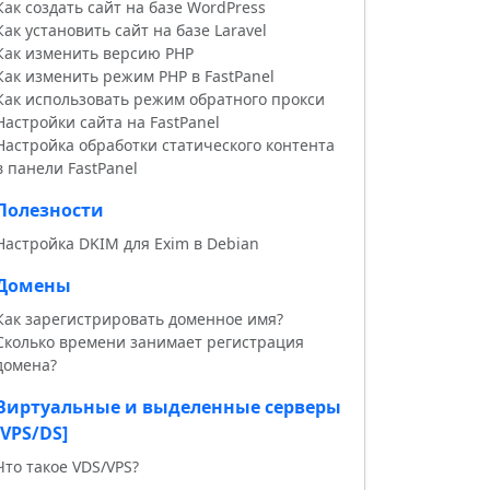
Как создать сайт на базе WordPress
Как установить сайт на базе Laravel
Как изменить версию PHP
Как изменить режим PHP в FastPanel
Как использовать режим обратного прокси
Настройки сайта на FastPanel
Настройка обработки статического контента
в панели FastPanel
Полезности
Настройка DKIM для Exim в Debian
Домены
Как зарегистрировать доменное имя?
Сколько времени занимает регистрация
домена?
Виртуальные и выделенные серверы
[VPS/DS]
Что такое VDS/VPS?